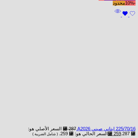
-10%
محدود
225/70/16 ابتاني صيني A2026
287
⃁
السعر الأصلي هو:
⃁ 287.
259
⃁
السعر الحالي هو: ⃁ 259.
( شامل الضريبة )