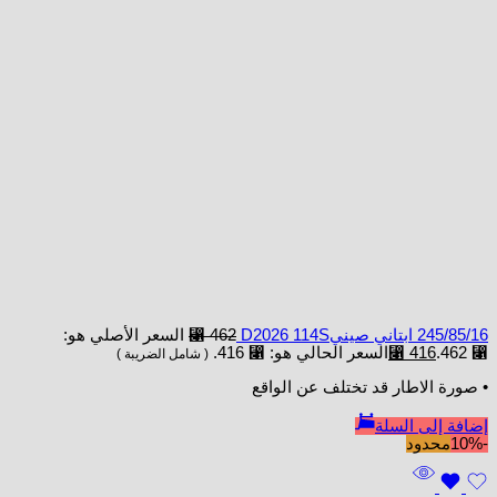
245/85/16 ابتاني صينيD2026 114S
462
⃁
السعر الأصلي هو:
⃁ 462.
416
⃁
السعر الحالي هو: ⃁ 416.
( شامل الضريبة )
• صورة الاطار قد تختلف عن الواقع
إضافة إلى السلة
-10%
محدود