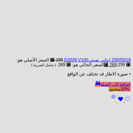
235/55/18 ابتاني صينيD2026 V100
299
⃁
السعر الأصلي هو:
⃁ 299.
269
⃁
السعر الحالي هو: ⃁ 269.
( شامل الضريبة )
• صورة الاطار قد تختلف عن الواقع
إضافة إلى السلة
-10%
محدود