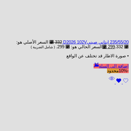
235/55/20 ابتاني صينيD2026 102V
332
⃁
السعر الأصلي هو:
⃁ 332.
299
⃁
السعر الحالي هو: ⃁ 299.
( شامل الضريبة )
• صورة الاطار قد تختلف عن الواقع
إضافة إلى السلة
-10%
محدود