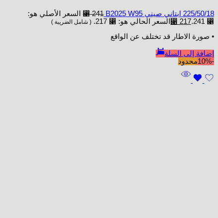
225/50/18 ابتاني صيني B2025 W95
241
⃁
السعر الأصلي هو:
⃁ 241.
217
⃁
السعر الحالي هو: ⃁ 217.
( شامل الضريبة )
• صورة الاطار قد تختلف عن الواقع
إضافة إلى السلة
-10%
محدود