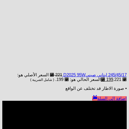
245/45/17 ابتاني صينيD2025 95W
221
⃁
السعر الأصلي هو:
⃁ 221.
199
⃁
السعر الحالي هو: ⃁ 199.
( شامل الضريبة )
• صورة الاطار قد تختلف عن الواقع
إضافة إلى السلة