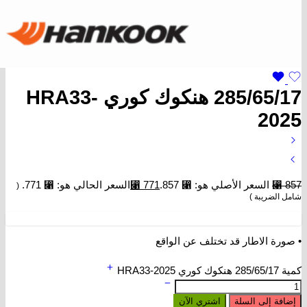
285/65/17 هنكوك كوري HRA33-
2025
857
⃁
السعر الأصلي هو: ⃁ 857.
771
⃁
السعر الحالي هو: ⃁ 771.
(
شامل الضريبة )
• صورة الاطار قد تختلف عن الواقع
كمية 285/65/17 هنكوك كوري HRA33-2025
إضافة إلى السلة
اشتري الآن