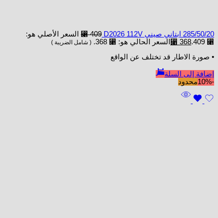
285/50/20 ابتاني صيني D2026 112V
409
⃁
السعر الأصلي هو:
⃁ 409.
368
⃁
السعر الحالي هو: ⃁ 368.
( شامل الضريبة )
• صورة الاطار قد تختلف عن الواقع
إضافة إلى السلة
-10%
محدود