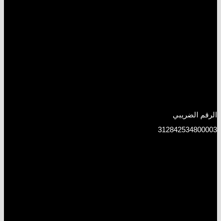
الرقم الضريبي
312842534800003