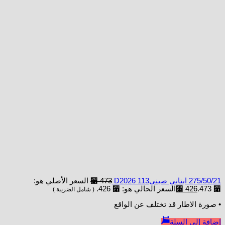
275/50/21 ابتاني صينيD2026 113
473
⃁
السعر الأصلي هو:
⃁ 473.
426
⃁
السعر الحالي هو: ⃁ 426.
( شامل الضريبة )
• صورة الاطار قد تختلف عن الواقع
إضافة إلى السلة