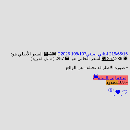
215/65/16 ابتاني صينيD2026 109/107
286
⃁
السعر الأصلي هو:
⃁ 286.
257
⃁
السعر الحالي هو: ⃁ 257.
( شامل الضريبة )
• صورة الاطار قد تختلف عن الواقع
إضافة إلى السلة
-10%
محدود