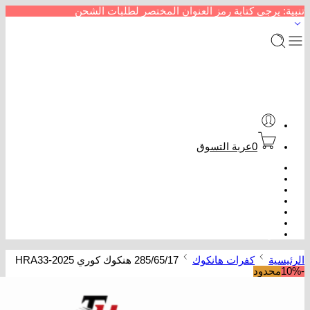
تنبية: يرجى كتابة رمز العنوان المختصر لطلبات الشحن
0
عربة التسوق
الرئيسية
متجر إطارات سيارات
من نحن
سداد خدمات
عروض كفرات
تتبع الطلب
تواصل معنا
الرئيسية
كفرات هانكوك
285/65/17 هنكوك كوري HRA33-2025
-10%
محدود