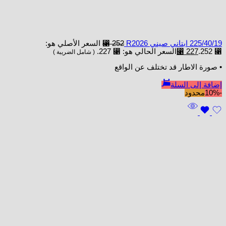
225/40/19 ابتاني صيني R2026
252
⃁
السعر الأصلي هو:
⃁ 252.
227
⃁
السعر الحالي هو: ⃁ 227.
( شامل الضريبة )
• صورة الاطار قد تختلف عن الواقع
إضافة إلى السلة
-10%
محدود