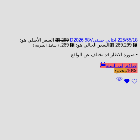
225/55/18 ابتاني صينيD2026 98V
299
⃁
السعر الأصلي هو:
⃁ 299.
269
⃁
السعر الحالي هو: ⃁ 269.
( شامل الضريبة )
• صورة الاطار قد تختلف عن الواقع
إضافة إلى السلة
-10%
محدود