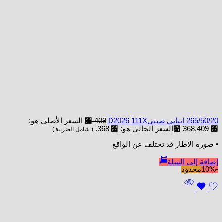
265/50/20 ابتاني صينيD2026 111X
409
⃁
السعر الأصلي هو:
⃁ 409.
368
⃁
السعر الحالي هو: ⃁ 368.
( شامل الضريبة )
• صورة الاطار قد تختلف عن الواقع
إضافة إلى السلة
-10%
محدود