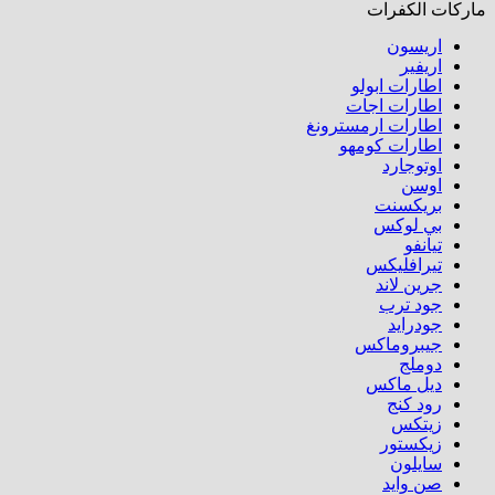
ماركات الكفرات
اريسون
اريفير
اطارات ابولو
اطارات اجات
اطارات ارمسترونغ
اطارات كومهو​
اوتوجارد
اوسن
بريكسنت
بي لوكس
تيانفو
تيرافليكس
جرين لاند
جود ترب
جودرايد
جيبروماكس
دوملج
ديل ماكس
رود كنج
زيتكس
زيكستور
سايلون
صن وايد