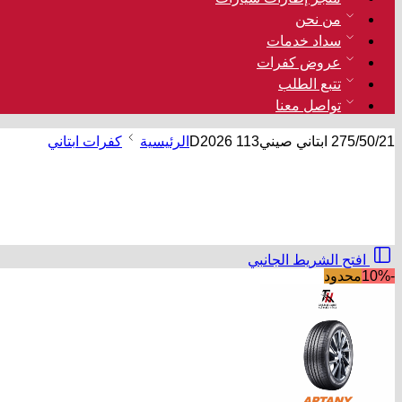
من نحن
سداد خدمات
عروض كفرات
تتبع الطلب
تواصل معنا
275/50/21 ابتاني صينيD2026 113
الرئيسية
كفرات ابتاني
افتح الشريط الجانبي
-10%
محدود