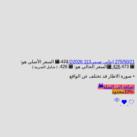
275/50/21 ابتاني صينيD2026 113
473
⃁
السعر الأصلي هو:
⃁ 473.
426
⃁
السعر الحالي هو: ⃁ 426.
( شامل الضريبة )
• صورة الاطار قد تختلف عن الواقع
إضافة إلى السلة
-10%
محدود