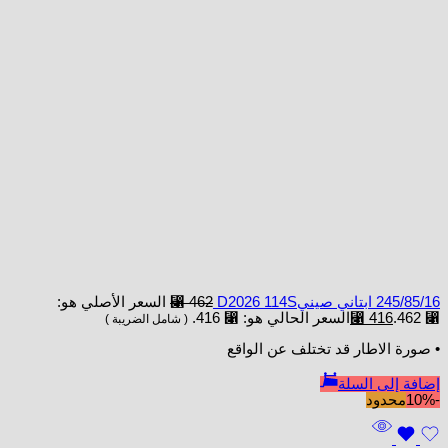
245/85/16 ابتاني صينيD2026 114S
462
⃁
السعر الأصلي هو:
⃁ 462.
416
⃁
السعر الحالي هو: ⃁ 416.
( شامل الضريبة )
• صورة الاطار قد تختلف عن الواقع
إضافة إلى السلة
-10%
محدود