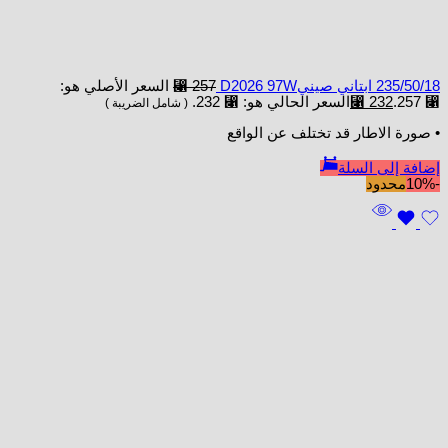
235/50/18 ابتاني صينيD2026 97W
257
⃁
السعر الأصلي هو:
⃁ 257.
232
⃁
السعر الحالي هو: ⃁ 232.
( شامل الضريبة )
• صورة الاطار قد تختلف عن الواقع
إضافة إلى السلة
-10%
محدود