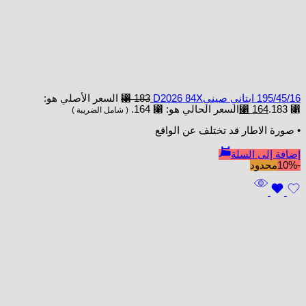
195/45/16 ابتاني صينيD2026 84X
183
⃁
السعر الأصلي هو:
⃁ 183.
164
⃁
السعر الحالي هو: ⃁ 164.
( شامل الضريبة )
• صورة الاطار قد تختلف عن الواقع
إضافة إلى السلة
-10%
محدود