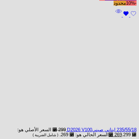
-10%
محدود
235/55/18 ابتاني صينيD2026 V100
299
⃁
السعر الأصلي هو:
⃁ 299.
269
⃁
السعر الحالي هو: ⃁ 269.
( شامل الضريبة )