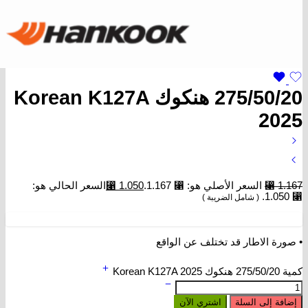
275/50/20 هنكوك Korean K127A
2025
1.167
⃁
السعر الأصلي هو: ⃁ 1.167.
1.050
⃁
السعر الحالي هو:
⃁ 1.050.
( شامل الضريبة )
• صورة الاطار قد تختلف عن الواقع
كمية 275/50/20 هنكوك Korean K127A 2025
إضافة إلى السلة
اشتري الآن