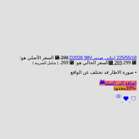
225/55/18 ابتاني صينيD2026 98V
299
⃁
السعر الأصلي هو:
⃁ 299.
269
⃁
السعر الحالي هو: ⃁ 269.
( شامل الضريبة )
• صورة الاطار قد تختلف عن الواقع
إضافة إلى السلة
-10%
محدود