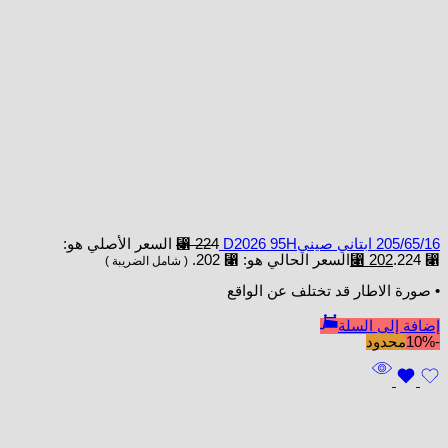
205/65/16 ابتاني صينيD2026 95H
224
⃁
السعر الأصلي هو:
⃁ 224.
202
⃁
السعر الحالي هو: ⃁ 202.
( شامل الضريبة )
• صورة الاطار قد تختلف عن الواقع
إضافة إلى السلة
-10%
محدود