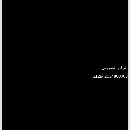
الرقم الضريبي
312842534800003