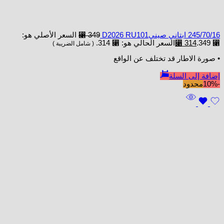
245/70/16 ابتاني صينيD2026 RU101
349
⃁
السعر الأصلي هو:
⃁ 349.
314
⃁
السعر الحالي هو: ⃁ 314.
( شامل الضريبة )
• صورة الاطار قد تختلف عن الواقع
إضافة إلى السلة
-10%
محدود