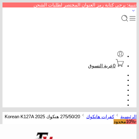
تنبية: يرجى كتابة رمز العنوان المختصر لطلبات الشحن
0
عربة التسوق
الرئيسية
متجر إطارات سيارات
من نحن
سداد خدمات
عروض كفرات
تتبع الطلب
تواصل معنا
الرئيسية
كفرات هانكوك
275/50/20 هنكوك Korean K127A 2025
-10%
محدود