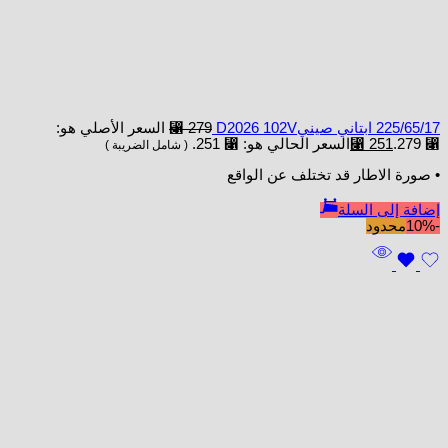
225/65/17 ابتاني صينيD2026 102V
279
⃁
السعر الأصلي هو:
⃁ 279.
251
⃁
السعر الحالي هو: ⃁ 251.
( شامل الضريبة )
• صورة الاطار قد تختلف عن الواقع
إضافة إلى السلة
-10%
محدود