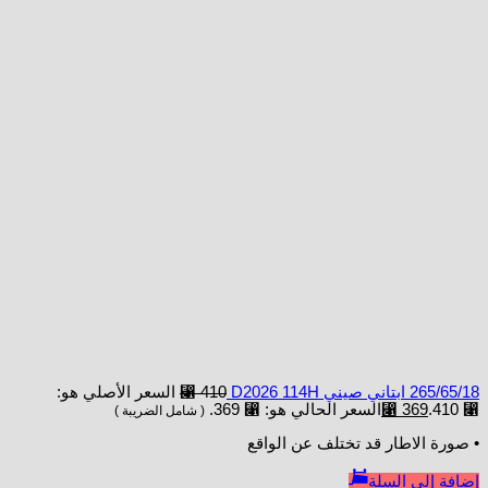
265/65/18 ابتاني صيني D2026 114H
410
⃁
السعر الأصلي هو:
⃁ 410.
369
⃁
السعر الحالي هو: ⃁ 369.
( شامل الضريبة )
• صورة الاطار قد تختلف عن الواقع
إضافة إلى السلة