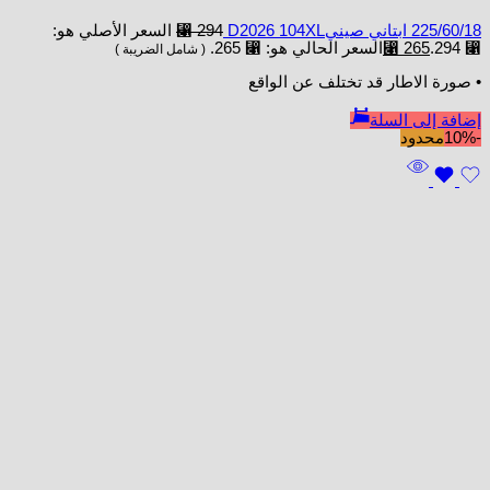
225/60/18 ابتاني صينيD2026 104XL
294
⃁
السعر الأصلي هو:
⃁ 294.
265
⃁
السعر الحالي هو: ⃁ 265.
( شامل الضريبة )
• صورة الاطار قد تختلف عن الواقع
إضافة إلى السلة
-10%
محدود