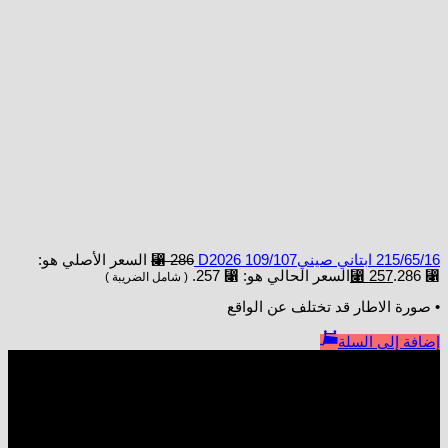
215/65/16 ابتاني صينيD2026 109/107
286
⃁
السعر الأصلي هو:
⃁ 286.
257
⃁
السعر الحالي هو: ⃁ 257.
( شامل الضريبة )
• صورة الاطار قد تختلف عن الواقع
إضافة إلى السلة