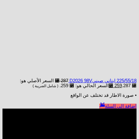
225/55/18 ابتاني صينيD2026 98V
287
⃁
السعر الأصلي هو:
⃁ 287.
259
⃁
السعر الحالي هو: ⃁ 259.
( شامل الضريبة )
• صورة الاطار قد تختلف عن الواقع
إضافة إلى السلة