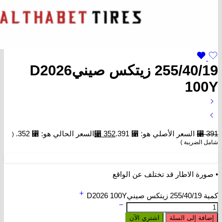
255/40/19 زيتكس صينيD2026
100Y
391
⃁
السعر الأصلي هو: ⃁ 391.
352
⃁
السعر الحالي هو: ⃁ 352.
(
شامل الضريبة )
• صورة الاطار قد تختلف عن الواقع
كمية 255/40/19 زيتكس صينيD2026 100Y
إضافة إلى السلة
اشتري الآن