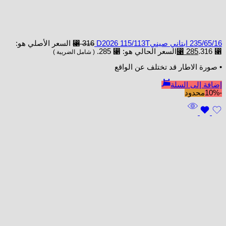
235/65/16 ابتاني صينيD2026 115/113T
316
⃁
السعر الأصلي هو:
⃁ 316.
285
⃁
السعر الحالي هو: ⃁ 285.
( شامل الضريبة )
• صورة الاطار قد تختلف عن الواقع
إضافة إلى السلة
-10%
محدود