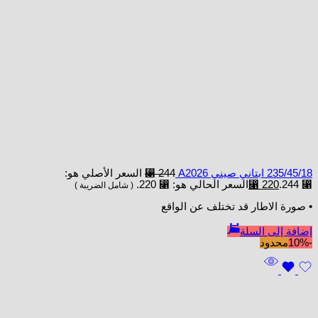
235/45/18 ابتاني صيني A2026
244
⃁
السعر الأصلي هو:
⃁ 244.
220
⃁
السعر الحالي هو: ⃁ 220.
( شامل الضريبة )
• صورة الاطار قد تختلف عن الواقع
إضافة إلى السلة
-10%
محدود