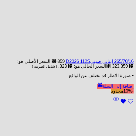
265/70/16 ابتاني صينيD2026 112S
359
⃁
السعر الأصلي هو:
⃁ 359.
323
⃁
السعر الحالي هو: ⃁ 323.
( شامل الضريبة )
• صورة الاطار قد تختلف عن الواقع
إضافة إلى السلة
-10%
محدود