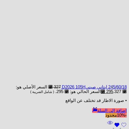
245/60/18 ابتاني صينيD2026 105H
327
⃁
السعر الأصلي هو:
⃁ 327.
295
⃁
السعر الحالي هو: ⃁ 295.
( شامل الضريبة )
• صورة الاطار قد تختلف عن الواقع
إضافة إلى السلة
-10%
محدود