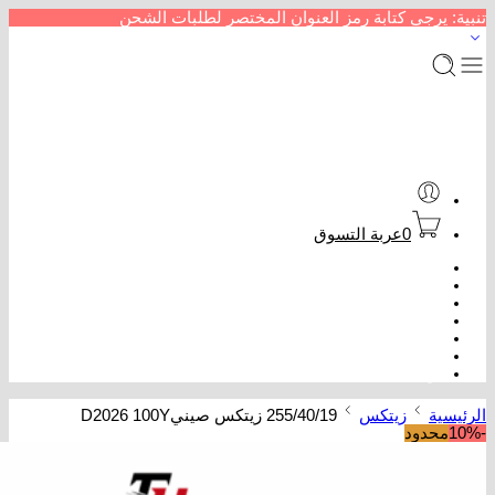
تنبية: يرجى كتابة رمز العنوان المختصر لطلبات الشحن
0
عربة التسوق
الرئيسية
متجر إطارات سيارات
من نحن
سداد خدمات
عروض كفرات
تتبع الطلب
تواصل معنا
الرئيسية
زيتكس
255/40/19 زيتكس صينيD2026 100Y
-10%
محدود