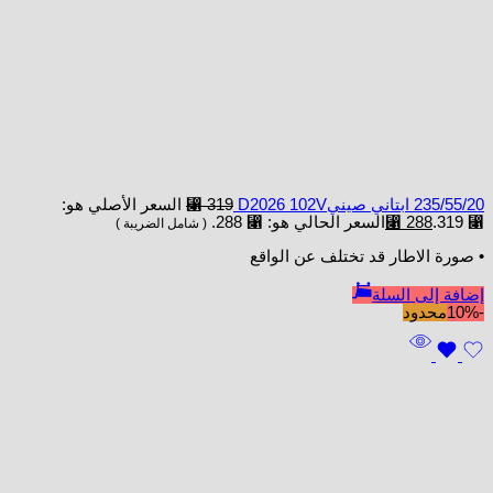
235/55/20 ابتاني صينيD2026 102V
319
⃁
السعر الأصلي هو:
⃁ 319.
288
⃁
السعر الحالي هو: ⃁ 288.
( شامل الضريبة )
• صورة الاطار قد تختلف عن الواقع
إضافة إلى السلة
-10%
محدود