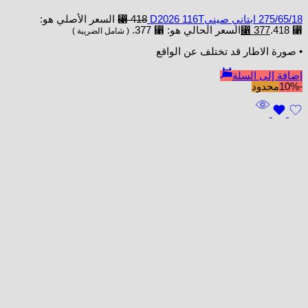
275/65/18 ابتاني صينيD2026 116T
418
⃁
السعر الأصلي هو:
⃁ 418.
377
⃁
السعر الحالي هو: ⃁ 377.
( شامل الضريبة )
• صورة الاطار قد تختلف عن الواقع
إضافة إلى السلة
-10%
محدود