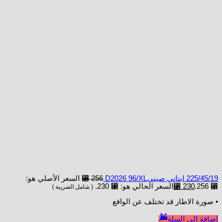
225/45/19 ابتاني صينيD2026 96/XL
256
⃁
السعر الأصلي هو:
⃁ 256.
230
⃁
السعر الحالي هو: ⃁ 230.
( شامل الضريبة )
• صورة الاطار قد تختلف عن الواقع
إضافة إلى السلة