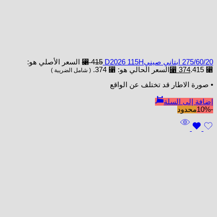
275/60/20 ابتاني صينيD2026 115H
415
⃁
السعر الأصلي هو:
⃁ 415.
374
⃁
السعر الحالي هو: ⃁ 374.
( شامل الضريبة )
• صورة الاطار قد تختلف عن الواقع
إضافة إلى السلة
-10%
محدود