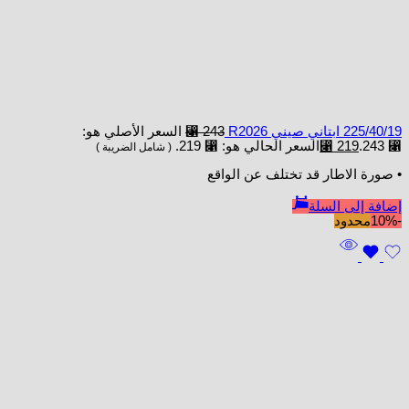
225/40/19 ابتاني صيني R2026
243
⃁
السعر الأصلي هو:
⃁ 243.
219
⃁
السعر الحالي هو: ⃁ 219.
( شامل الضريبة )
• صورة الاطار قد تختلف عن الواقع
إضافة إلى السلة
-10%
محدود