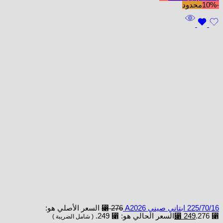
-10%
محدود
225/70/16 ابتاني صيني A2026
276
⃁
السعر الأصلي هو:
⃁ 276.
249
⃁
السعر الحالي هو: ⃁ 249.
( شامل الضريبة )