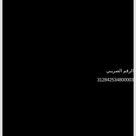
الرقم الضريبي
312842534800003