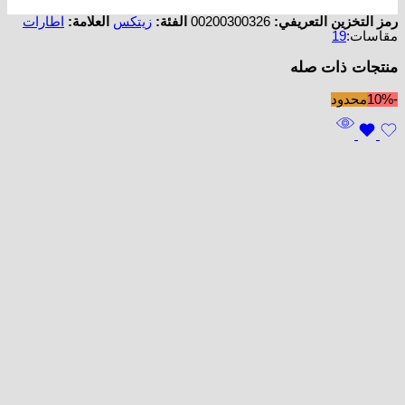
رمز التخزين التعريفي:
00200300326
الفئة:
زيتكس
العلامة:
اطارات
مقاسات:
19
منتجات ذات صله
-10%
محدود