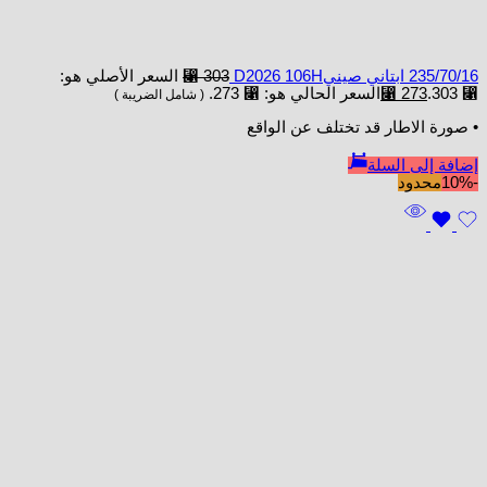
235/70/16 ابتاني صينيD2026 106H
303
⃁
السعر الأصلي هو:
⃁ 303.
273
⃁
السعر الحالي هو: ⃁ 273.
( شامل الضريبة )
• صورة الاطار قد تختلف عن الواقع
إضافة إلى السلة
-10%
محدود