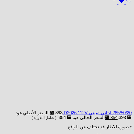
285/50/20 ابتاني صيني D2026 112V
393
⃁
السعر الأصلي هو:
⃁ 393.
354
⃁
السعر الحالي هو: ⃁ 354.
( شامل الضريبة )
• صورة الاطار قد تختلف عن الواقع