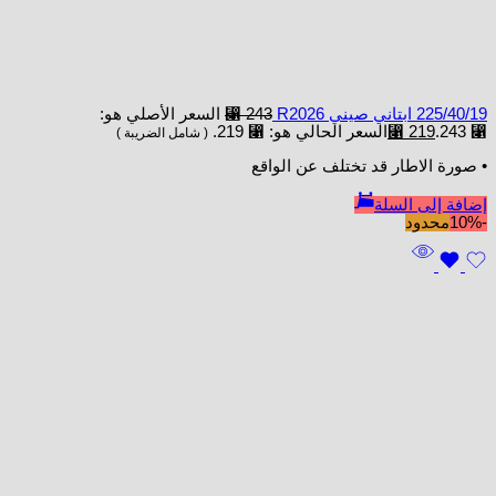
225/40/19 ابتاني صيني R2026
243
⃁
السعر الأصلي هو:
⃁ 243.
219
⃁
السعر الحالي هو: ⃁ 219.
( شامل الضريبة )
• صورة الاطار قد تختلف عن الواقع
إضافة إلى السلة
-10%
محدود