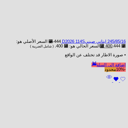
245/85/16 ابتاني صينيD2026 114S
444
⃁
السعر الأصلي هو:
⃁ 444.
400
⃁
السعر الحالي هو: ⃁ 400.
( شامل الضريبة )
• صورة الاطار قد تختلف عن الواقع
إضافة إلى السلة
-10%
محدود