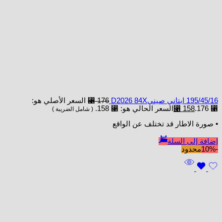
195/45/16 ابتاني صينيD2026 84X
176
⃁
السعر الأصلي هو:
⃁ 176.
158
⃁
السعر الحالي هو: ⃁ 158.
( شامل الضريبة )
• صورة الاطار قد تختلف عن الواقع
إضافة إلى السلة
-10%
محدود