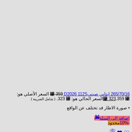
265/70/16 ابتاني صينيD2026 112S
359
⃁
السعر الأصلي هو:
⃁ 359.
323
⃁
السعر الحالي هو: ⃁ 323.
( شامل الضريبة )
• صورة الاطار قد تختلف عن الواقع
إضافة إلى السلة
-10%
محدود