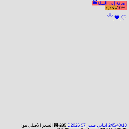
إضافة إلى السلة
-10%
محدود
245/40/18 ابتاني صينيD2026 97
235
⃁
السعر الأصلي هو: