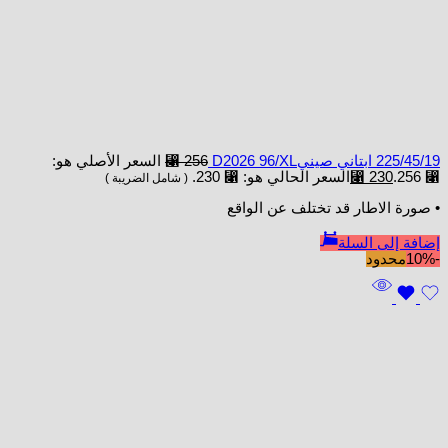
225/45/19 ابتاني صينيD2026 96/XL
256
⃁
السعر الأصلي هو:
⃁ 256.
230
⃁
السعر الحالي هو: ⃁ 230.
( شامل الضريبة )
• صورة الاطار قد تختلف عن الواقع
إضافة إلى السلة
-10%
محدود