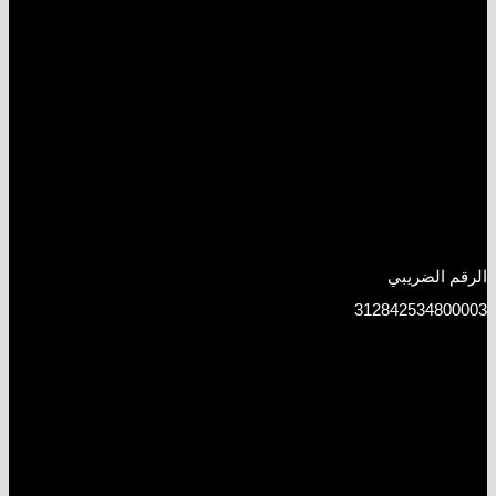
الرقم الضريبي
312842534800003