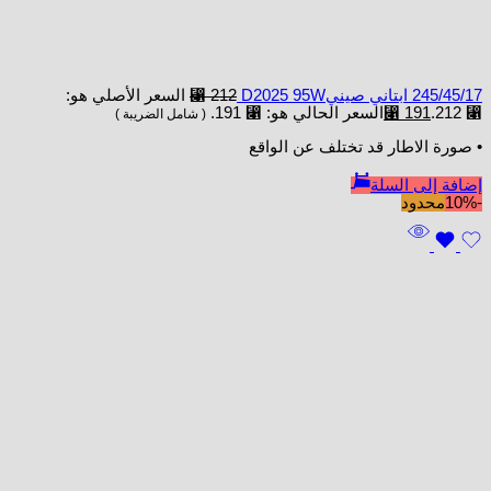
245/45/17 ابتاني صينيD2025 95W
212
⃁
السعر الأصلي هو:
⃁ 212.
191
⃁
السعر الحالي هو: ⃁ 191.
( شامل الضريبة )
• صورة الاطار قد تختلف عن الواقع
إضافة إلى السلة
-10%
محدود