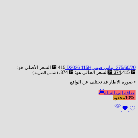
275/60/20 ابتاني صينيD2026 115H
415
⃁
السعر الأصلي هو:
⃁ 415.
374
⃁
السعر الحالي هو: ⃁ 374.
( شامل الضريبة )
• صورة الاطار قد تختلف عن الواقع
إضافة إلى السلة
-10%
محدود