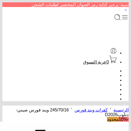
تنبية: يرجى كتابة رمز العنوان المختصر لطلبات الشحن
0
عربة التسوق
الرئيسية
متجر إطارات سيارات
من نحن
سداد خدمات
عروض كفرات
تتبع الطلب
تواصل معنا
الرئيسية
كفرات ويند فورس
245/70/16 ويند فورس صيني-
دنلوبD2026
-10%
محدود