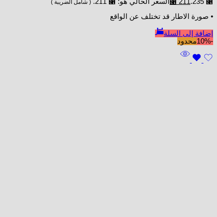
⃁ 235.
211
⃁
السعر الحالي هو: ⃁ 211.
( شامل الضريبة )
• صورة الاطار قد تختلف عن الواقع
إضافة إلى السلة
-10%
محدود