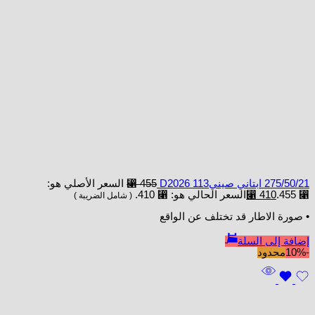
275/50/21 ابتاني صينيD2026 113
455
⃁
السعر الأصلي هو:
⃁ 455.
410
⃁
السعر الحالي هو: ⃁ 410.
( شامل الضريبة )
• صورة الاطار قد تختلف عن الواقع
إضافة إلى السلة
-10%
محدود