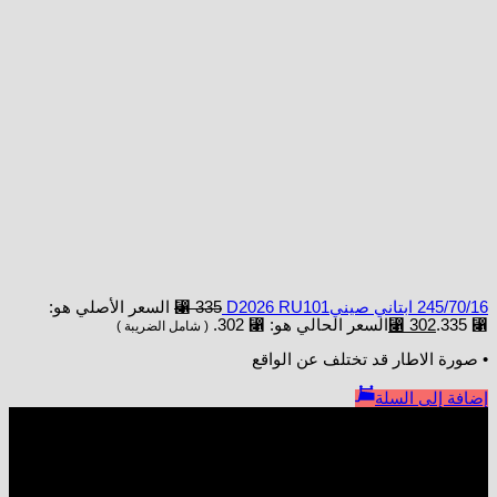
245/70/16 ابتاني صينيD2026 RU101
335
⃁
السعر الأصلي هو:
⃁ 335.
302
⃁
السعر الحالي هو: ⃁ 302.
( شامل الضريبة )
• صورة الاطار قد تختلف عن الواقع
إضافة إلى السلة