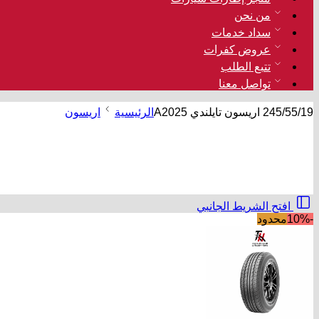
من نحن
سداد خدمات
عروض كفرات
تتبع الطلب
تواصل معنا
245/55/19 اريسون تايلندي A2025
الرئيسية
اريسون
افتح الشريط الجانبي
-10%
محدود