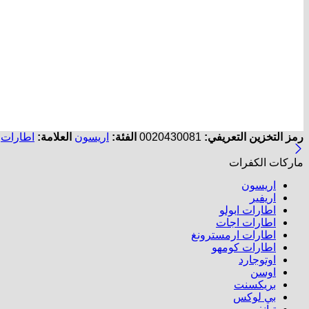
رمز التخزين التعريفي:
0020430081
الفئة:
اريسون
العلامة:
اطارات
ماركات الكفرات
اريسون
اريفير
اطارات ابولو
اطارات اجات
اطارات ارمسترونغ
اطارات كومهو​
اوتوجارد
اوسن
بريكسنت
بي لوكس