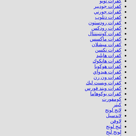
كفرات تويو
كفرات جوديير
كفرات جورني
كفرات دنلوب
كفرات رودستون
كفرات رودكس
كفرات كونتيننتال
كفرات ماكسس
كفرات ميشلان
كفرات نكسن
كفرات هابليد
كفرات هانكوك
كفرات هوكوبا
كفرات هيدواي
كفرات ون رن
كفرات ويست ليك
كفرات ويند فورس
كفرات يوكوهاما
كومفورت
كيتر
لانج لونج
لاندسيل
لاوفن
لنج لونج
لونج لنج