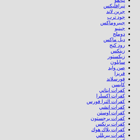
تيانفو
تيرافليكس
جرين لاند
جود ترب
جيبروماكس
جينيو
دوملج
ديل ماكس
رود كنج
زيتكس
زيكستور
سايلون
صن وايد
فريزا
فورسلاند
كابسن
كفرات ابتاني
كفرات اكسلرا
كفرات الترا فورس
كفرات انشي
كفرات اوستن
كفرات برجستون
كفرات برنكس
كفرات بلاك هوك
كفرات بيريللي