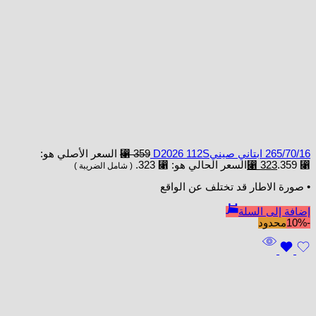
265/70/16 ابتاني صينيD2026 112S
359
⃁
السعر الأصلي هو:
⃁ 359.
323
⃁
السعر الحالي هو: ⃁ 323.
( شامل الضريبة )
• صورة الاطار قد تختلف عن الواقع
إضافة إلى السلة
-10%
محدود