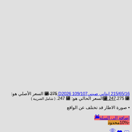
215/65/16 ابتاني صينيD2026 109/107
275
⃁
السعر الأصلي هو:
⃁ 275.
247
⃁
السعر الحالي هو: ⃁ 247.
( شامل الضريبة )
• صورة الاطار قد تختلف عن الواقع
إضافة إلى السلة
-10%
محدود