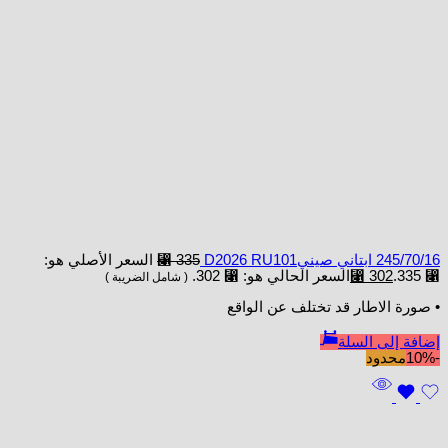
245/70/16 ابتاني صينيD2026 RU101
335
⃁
السعر الأصلي هو:
⃁ 335.
302
⃁
السعر الحالي هو: ⃁ 302.
( شامل الضريبة )
• صورة الاطار قد تختلف عن الواقع
إضافة إلى السلة
-10%
محدود