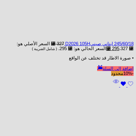
245/60/18 ابتاني صينيD2026 105H
327
⃁
السعر الأصلي هو:
⃁ 327.
295
⃁
السعر الحالي هو: ⃁ 295.
( شامل الضريبة )
• صورة الاطار قد تختلف عن الواقع
إضافة إلى السلة
-10%
محدود