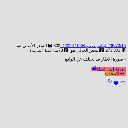
235/70/16 ابتاني صينيD2026 106H
303
⃁
السعر الأصلي هو:
⃁ 303.
273
⃁
السعر الحالي هو: ⃁ 273.
( شامل الضريبة )
• صورة الاطار قد تختلف عن الواقع
إضافة إلى السلة
-10%
محدود