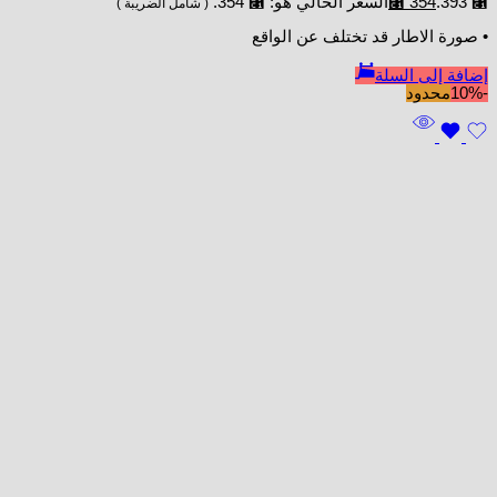
⃁ 393.
354
⃁
السعر الحالي هو: ⃁ 354.
( شامل الضريبة )
• صورة الاطار قد تختلف عن الواقع
إضافة إلى السلة
-10%
محدود