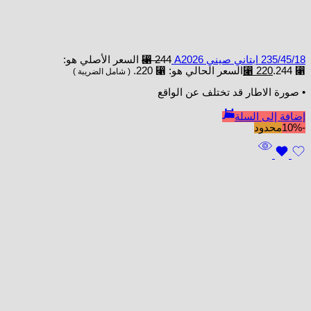
235/45/18 ابتاني صيني A2026
244
⃁
السعر الأصلي هو:
⃁ 244.
220
⃁
السعر الحالي هو: ⃁ 220.
( شامل الضريبة )
• صورة الاطار قد تختلف عن الواقع
إضافة إلى السلة
-10%
محدود