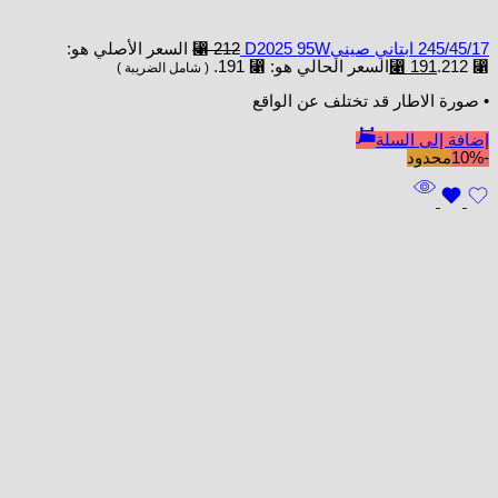
245/45/17 ابتاني صينيD2025 95W
212
⃁
السعر الأصلي هو:
⃁ 212.
191
⃁
السعر الحالي هو: ⃁ 191.
( شامل الضريبة )
• صورة الاطار قد تختلف عن الواقع
إضافة إلى السلة
-10%
محدود