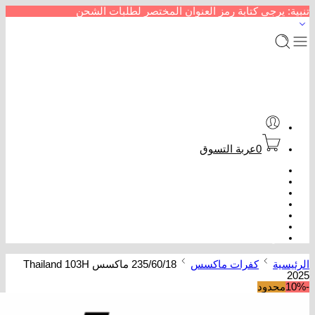
تنبية: يرجى كتابة رمز العنوان المختصر لطلبات الشحن
0
عربة التسوق
الرئيسية
متجر إطارات سيارات
من نحن
سداد خدمات
عروض كفرات
تتبع الطلب
تواصل معنا
الرئيسية
كفرات ماكسس
235/60/18 ماكسس Thailand 103H
2025
-10%
محدود