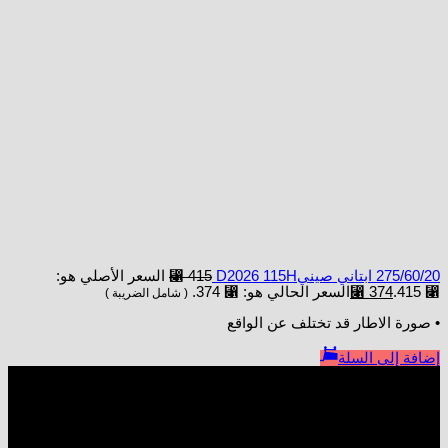
275/60/20 ابتاني صينيD2026 115H
415
⃁
السعر الأصلي هو:
⃁ 415.
374
⃁
السعر الحالي هو: ⃁ 374.
( شامل الضريبة )
• صورة الاطار قد تختلف عن الواقع
إضافة إلى السلة