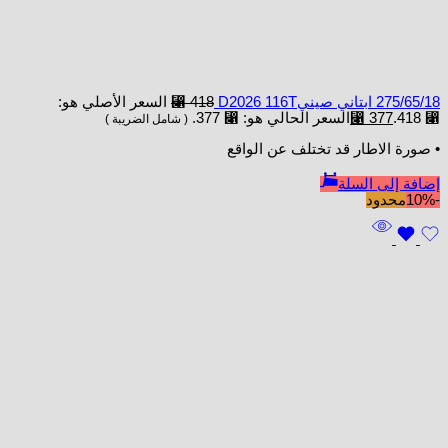
275/65/18 ابتاني صينيD2026 116T
418
⃁
السعر الأصلي هو:
⃁ 418.
377
⃁
السعر الحالي هو: ⃁ 377.
( شامل الضريبة )
• صورة الاطار قد تختلف عن الواقع
إضافة إلى السلة
-10%
محدود