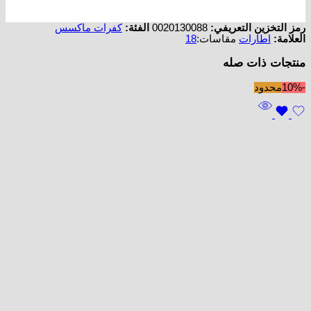
رمز التخزين التعريفي:
0020130088
الفئة:
كفرات ماكسس
العلامة:
اطارات
مقاسات:
18
منتجات ذات صله
-10%
محدود