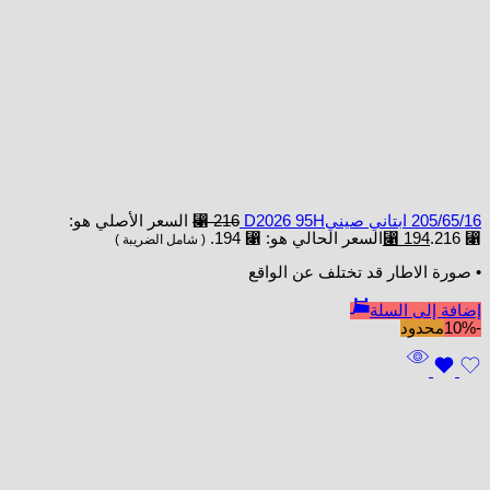
205/65/16 ابتاني صينيD2026 95H
216
⃁
السعر الأصلي هو:
⃁ 216.
194
⃁
السعر الحالي هو: ⃁ 194.
( شامل الضريبة )
• صورة الاطار قد تختلف عن الواقع
إضافة إلى السلة
-10%
محدود