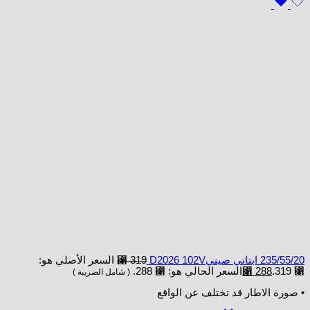
235/55/20 ابتاني صينيD2026 102V
319
⃁
السعر الأصلي هو:
⃁ 319.
288
⃁
السعر الحالي هو: ⃁ 288.
( شامل الضريبة )
• صورة الاطار قد تختلف عن الواقع