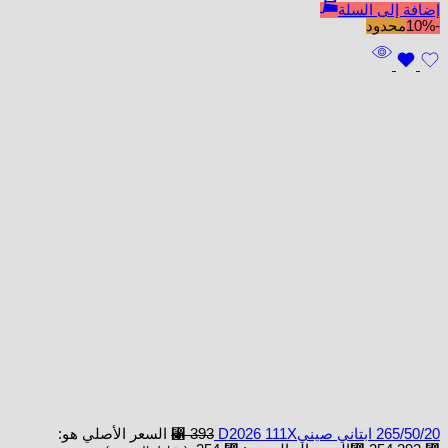
إضافة إلى السلة
-10%
محدود
265/50/20 ابتاني صينيD2026 111X
393
⃁
السعر الأصلي هو: