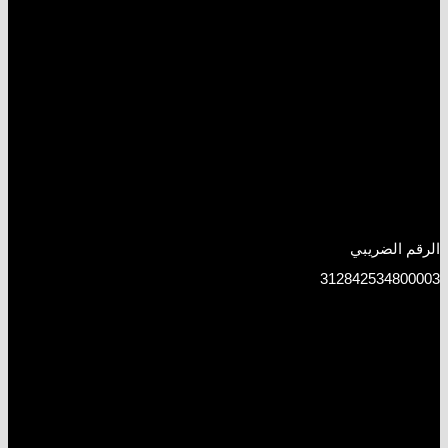
الرقم الضريبي
312842534800003