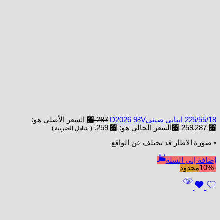
225/55/18 ابتاني صينيD2026 98V
287
⃁
السعر الأصلي هو:
⃁ 287.
259
⃁
السعر الحالي هو: ⃁ 259.
( شامل الضريبة )
• صورة الاطار قد تختلف عن الواقع
إضافة إلى السلة
-10%
محدود