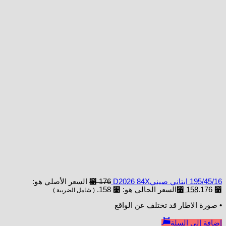
195/45/16 ابتاني صينيD2026 84X
176
⃁
السعر الأصلي هو:
⃁ 176.
158
⃁
السعر الحالي هو: ⃁ 158.
( شامل الضريبة )
• صورة الاطار قد تختلف عن الواقع
إضافة إلى السلة