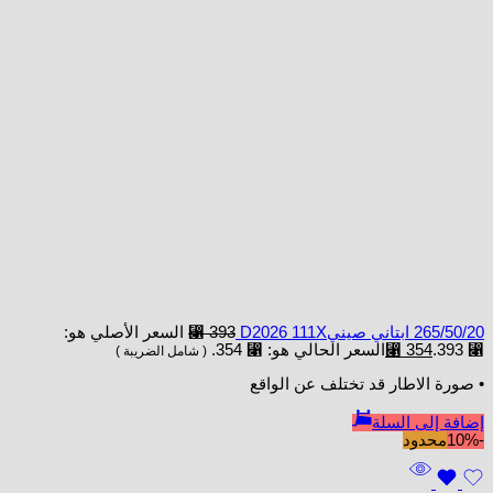
265/50/20 ابتاني صينيD2026 111X
393
⃁
السعر الأصلي هو:
⃁ 393.
354
⃁
السعر الحالي هو: ⃁ 354.
( شامل الضريبة )
• صورة الاطار قد تختلف عن الواقع
إضافة إلى السلة
-10%
محدود