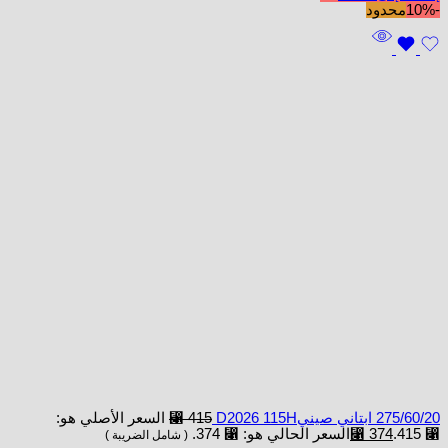
-10%
محدود
275/60/20 ابتاني صينيD2026 115H
415
⃁
السعر الأصلي هو:
⃁ 415.
374
⃁
السعر الحالي هو: ⃁ 374.
( شامل الضريبة )