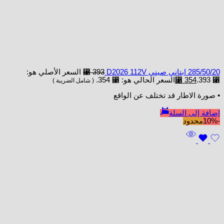
285/50/20 ابتاني صيني D2026 112V
393
⃁
السعر الأصلي هو:
⃁ 393.
354
⃁
السعر الحالي هو: ⃁ 354.
( شامل الضريبة )
• صورة الاطار قد تختلف عن الواقع
إضافة إلى السلة
-10%
محدود