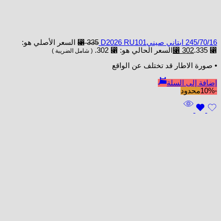
245/70/16 ابتاني صينيD2026 RU101
335
⃁
السعر الأصلي هو:
⃁ 335.
302
⃁
السعر الحالي هو: ⃁ 302.
( شامل الضريبة )
• صورة الاطار قد تختلف عن الواقع
إضافة إلى السلة
-10%
محدود