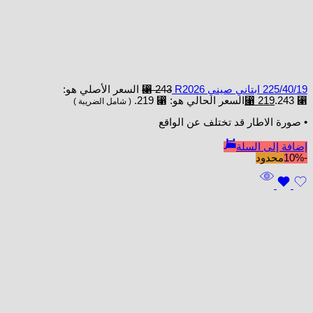
225/40/19 ابتاني صيني R2026
243
⃁
السعر الأصلي هو:
⃁ 243.
219
⃁
السعر الحالي هو: ⃁ 219.
( شامل الضريبة )
• صورة الاطار قد تختلف عن الواقع
إضافة إلى السلة
-10%
محدود