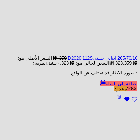
265/70/16 ابتاني صينيD2026 112S
359
⃁
السعر الأصلي هو:
⃁ 359.
323
⃁
السعر الحالي هو: ⃁ 323.
( شامل الضريبة )
• صورة الاطار قد تختلف عن الواقع
إضافة إلى السلة
-10%
محدود