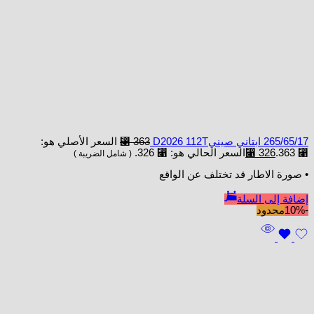
265/65/17 ابتاني صينيD2026 112T
363
⃁
السعر الأصلي هو:
⃁ 363.
326
⃁
السعر الحالي هو: ⃁ 326.
( شامل الضريبة )
• صورة الاطار قد تختلف عن الواقع
إضافة إلى السلة
-10%
محدود