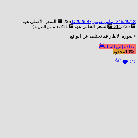
245/40/18 ابتاني صينيD2026 97
235
⃁
السعر الأصلي هو:
⃁ 235.
211
⃁
السعر الحالي هو: ⃁ 211.
( شامل الضريبة )
• صورة الاطار قد تختلف عن الواقع
إضافة إلى السلة
-10%
محدود