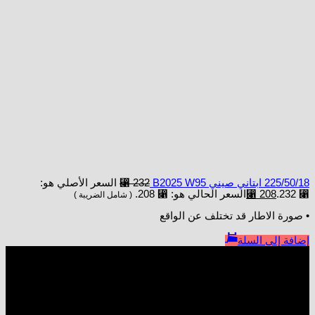
225/50/18 ابتاني صيني B2025 W95
232
⃁
السعر الأصلي هو:
⃁ 232.
208
⃁
السعر الحالي هو: ⃁ 208.
( شامل الضريبة )
• صورة الاطار قد تختلف عن الواقع
إضافة إلى السلة