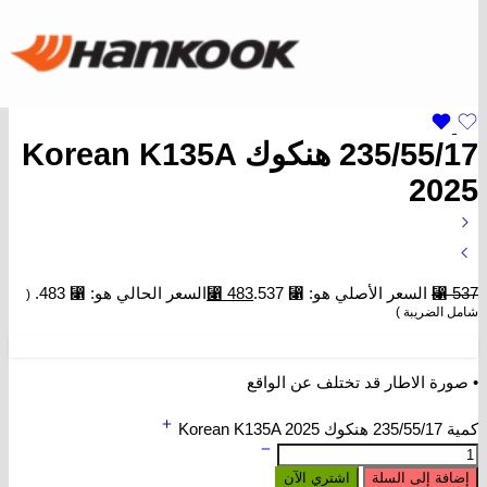
235/55/17 هنكوك Korean K135A
2025
537
⃁
السعر الأصلي هو: ⃁ 537.
483
⃁
السعر الحالي هو: ⃁ 483.
(
شامل الضريبة )
• صورة الاطار قد تختلف عن الواقع
كمية 235/55/17 هنكوك Korean K135A 2025
إضافة إلى السلة
اشتري الآن