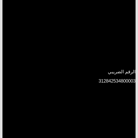
الرقم الضريبي
312842534800003