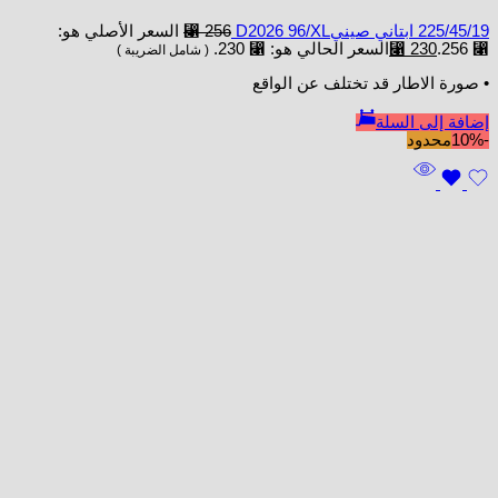
225/45/19 ابتاني صينيD2026 96/XL
256
⃁
السعر الأصلي هو:
⃁ 256.
230
⃁
السعر الحالي هو: ⃁ 230.
( شامل الضريبة )
• صورة الاطار قد تختلف عن الواقع
إضافة إلى السلة
-10%
محدود