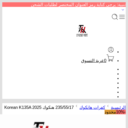
تنبية: يرجى كتابة رمز العنوان المختصر لطلبات الشحن
0
عربة التسوق
الرئيسية
متجر إطارات سيارات
من نحن
سداد خدمات
عروض كفرات
تتبع الطلب
تواصل معنا
الرئيسية
كفرات هانكوك
235/55/17 هنكوك Korean K135A 2025
-10%
محدود