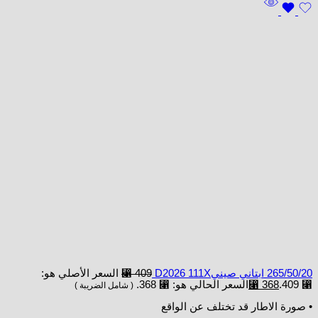
265/50/20 ابتاني صينيD2026 111X
409
⃁
السعر الأصلي هو:
⃁ 409.
368
⃁
السعر الحالي هو: ⃁ 368.
( شامل الضريبة )
• صورة الاطار قد تختلف عن الواقع