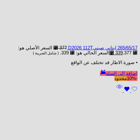
265/65/17 ابتاني صينيD2026 112T
377
⃁
السعر الأصلي هو:
⃁ 377.
339
⃁
السعر الحالي هو: ⃁ 339.
( شامل الضريبة )
• صورة الاطار قد تختلف عن الواقع
إضافة إلى السلة
-10%
محدود