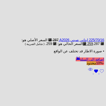
225/70/16 ابتاني صيني A2026
287
⃁
السعر الأصلي هو:
⃁ 287.
259
⃁
السعر الحالي هو: ⃁ 259.
( شامل الضريبة )
• صورة الاطار قد تختلف عن الواقع
إضافة إلى السلة
-10%
محدود