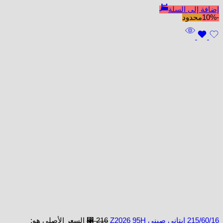
إضافة إلى السلة
-10%
محدود
215/60/16 ابتاني صيني Z2026 95H
216
⃁
السعر الأصلي هو: