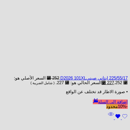
225/55/17 ابتاني صينيD2026 101XL
252
⃁
السعر الأصلي هو:
⃁ 252.
227
⃁
السعر الحالي هو: ⃁ 227.
( شامل الضريبة )
• صورة الاطار قد تختلف عن الواقع
إضافة إلى السلة
-10%
محدود