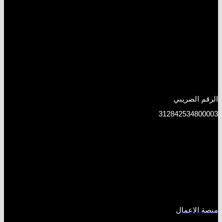
الرقم الضريبي
312842534800003
منصة الاعمال