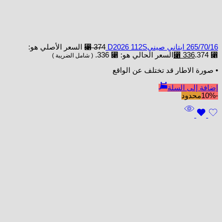
265/70/16 ابتاني صينيD2026 112S
374
⃁
السعر الأصلي هو:
⃁ 374.
336
⃁
السعر الحالي هو: ⃁ 336.
( شامل الضريبة )
• صورة الاطار قد تختلف عن الواقع
إضافة إلى السلة
-10%
محدود