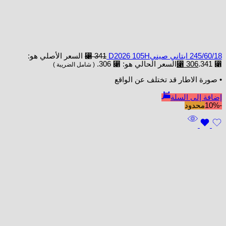
245/60/18 ابتاني صينيD2026 105H
341
⃁
السعر الأصلي هو:
⃁ 341.
306
⃁
السعر الحالي هو: ⃁ 306.
( شامل الضريبة )
• صورة الاطار قد تختلف عن الواقع
إضافة إلى السلة
-10%
محدود