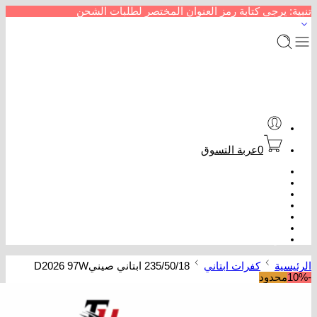
تنبية: يرجى كتابة رمز العنوان المختصر لطلبات الشحن
0
عربة التسوق
الرئيسية
متجر إطارات سيارات
من نحن
سداد خدمات
عروض كفرات
تتبع الطلب
تواصل معنا
الرئيسية
كفرات ابتاني
235/50/18 ابتاني صينيD2026 97W
-10%
محدود