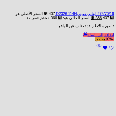
275/70/16 ابتاني صينيD2026 114H
407
⃁
السعر الأصلي هو:
⃁ 407.
366
⃁
السعر الحالي هو: ⃁ 366.
( شامل الضريبة )
• صورة الاطار قد تختلف عن الواقع
إضافة إلى السلة
-10%
محدود