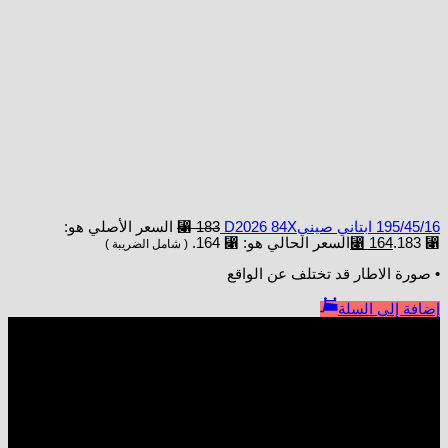
195/45/16 ابتاني صينيD2026 84X
183
⃁
السعر الأصلي هو:
⃁ 183.
164
⃁
السعر الحالي هو: ⃁ 164.
( شامل الضريبة )
• صورة الاطار قد تختلف عن الواقع
إضافة إلى السلة