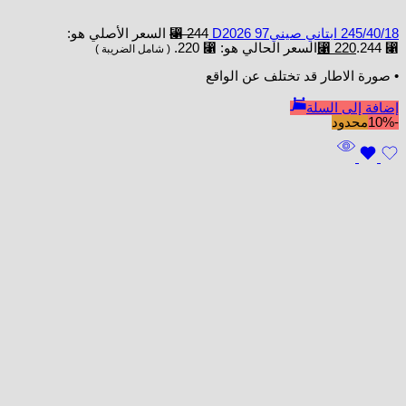
245/40/18 ابتاني صينيD2026 97
244
⃁
السعر الأصلي هو:
⃁ 244.
220
⃁
السعر الحالي هو: ⃁ 220.
( شامل الضريبة )
• صورة الاطار قد تختلف عن الواقع
إضافة إلى السلة
-10%
محدود