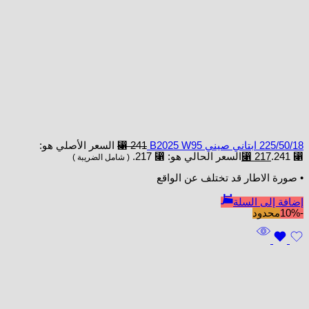
225/50/18 ابتاني صيني B2025 W95
241
⃁
السعر الأصلي هو:
⃁ 241.
217
⃁
السعر الحالي هو: ⃁ 217.
( شامل الضريبة )
• صورة الاطار قد تختلف عن الواقع
إضافة إلى السلة
-10%
محدود