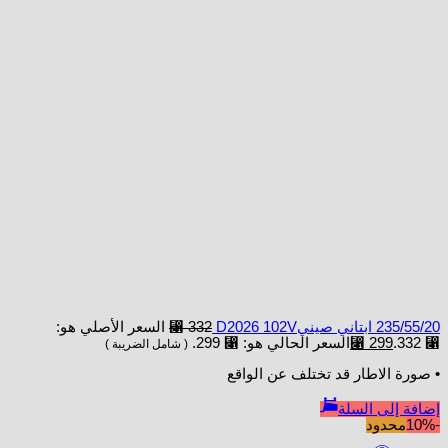
235/55/20 ابتاني صينيD2026 102V
332
⃁
السعر الأصلي هو:
⃁ 332.
299
⃁
السعر الحالي هو: ⃁ 299.
( شامل الضريبة )
• صورة الاطار قد تختلف عن الواقع
إضافة إلى السلة
-10%
محدود