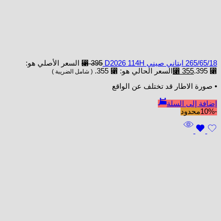
265/65/18 ابتاني صيني D2026 114H
395
⃁
السعر الأصلي هو:
⃁ 395.
355
⃁
السعر الحالي هو: ⃁ 355.
( شامل الضريبة )
• صورة الاطار قد تختلف عن الواقع
إضافة إلى السلة
-10%
محدود