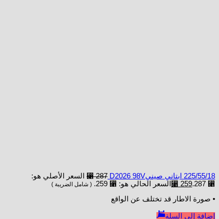
225/55/18 ابتاني صينيD2026 98V
287
⃁
السعر الأصلي هو:
⃁ 287.
259
⃁
السعر الحالي هو: ⃁ 259.
( شامل الضريبة )
• صورة الاطار قد تختلف عن الواقع
إضافة إلى السلة