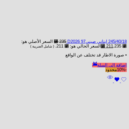
245/40/18 ابتاني صينيD2026 97
235
⃁
السعر الأصلي هو:
⃁ 235.
211
⃁
السعر الحالي هو: ⃁ 211.
( شامل الضريبة )
• صورة الاطار قد تختلف عن الواقع
إضافة إلى السلة
-10%
محدود