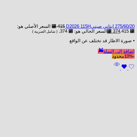
275/60/20 ابتاني صينيD2026 115H
415
⃁
السعر الأصلي هو:
⃁ 415.
374
⃁
السعر الحالي هو: ⃁ 374.
( شامل الضريبة )
• صورة الاطار قد تختلف عن الواقع
إضافة إلى السلة
-10%
محدود