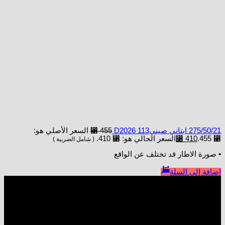
275/50/21 ابتاني صينيD2026 113
455
⃁
السعر الأصلي هو:
⃁ 455.
410
⃁
السعر الحالي هو: ⃁ 410.
( شامل الضريبة )
• صورة الاطار قد تختلف عن الواقع
إضافة إلى السلة