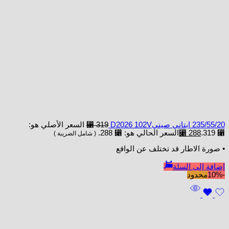
235/55/20 ابتاني صينيD2026 102V
319
⃁
السعر الأصلي هو:
⃁ 319.
288
⃁
السعر الحالي هو: ⃁ 288.
( شامل الضريبة )
• صورة الاطار قد تختلف عن الواقع
إضافة إلى السلة
-10%
محدود