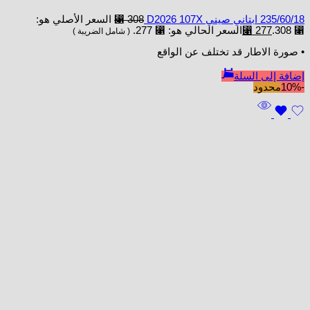
235/60/18 ابتاني صيني D2026 107X
308
⃁
السعر الأصلي هو:
⃁ 308.
277
⃁
السعر الحالي هو: ⃁ 277.
( شامل الضريبة )
• صورة الاطار قد تختلف عن الواقع
إضافة إلى السلة
-10%
محدود