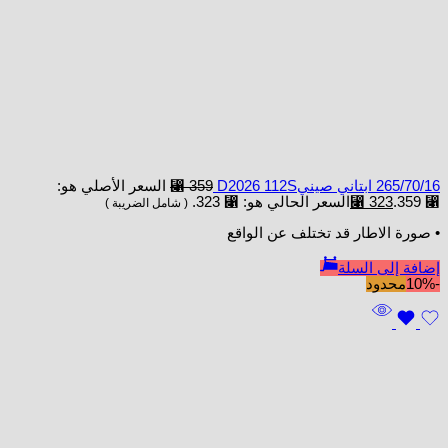
265/70/16 ابتاني صينيD2026 112S
359
⃁
السعر الأصلي هو:
⃁ 359.
323
⃁
السعر الحالي هو: ⃁ 323.
( شامل الضريبة )
• صورة الاطار قد تختلف عن الواقع
إضافة إلى السلة
-10%
محدود