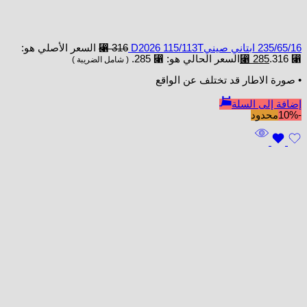
235/65/16 ابتاني صينيD2026 115/113T
316
⃁
السعر الأصلي هو:
⃁ 316.
285
⃁
السعر الحالي هو: ⃁ 285.
( شامل الضريبة )
• صورة الاطار قد تختلف عن الواقع
إضافة إلى السلة
-10%
محدود