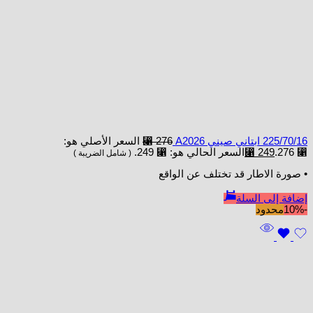
225/70/16 ابتاني صيني A2026
276
⃁
السعر الأصلي هو:
⃁ 276.
249
⃁
السعر الحالي هو: ⃁ 249.
( شامل الضريبة )
• صورة الاطار قد تختلف عن الواقع
إضافة إلى السلة
-10%
محدود