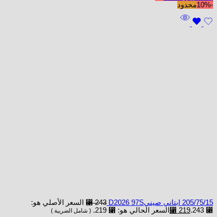
-10%
محدود
205/75/15 ابتاني صينيD2026 97S
243
⃁
السعر الأصلي هو:
⃁ 243.
219
⃁
السعر الحالي هو: ⃁ 219.
( شامل الضريبة )