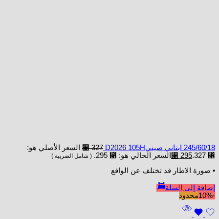
245/60/18 ابتاني صينيD2026 105H
327
⃁
السعر الأصلي هو:
⃁ 327.
295
⃁
السعر الحالي هو: ⃁ 295.
( شامل الضريبة )
• صورة الاطار قد تختلف عن الواقع
إضافة إلى السلة
-10%
محدود