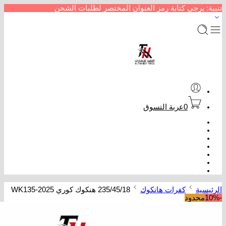
تنبية: يرجى كتابة رمز العنوان المختصر لطلبات الشحن
0
عربة التسوق
الرئيسية
متجر إطارات سيارات
من نحن
سداد خدمات
عروض كفرات
تتبع الطلب
تواصل معنا
الرئيسية
كفرات هانكوك
235/45/18 هنكوك كوري WK135-2025
-10%
محدود