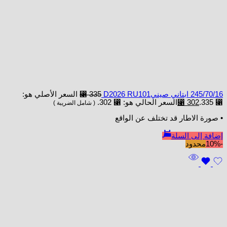
245/70/16 ابتاني صينيD2026 RU101
335
⃁
السعر الأصلي هو:
⃁ 335.
302
⃁
السعر الحالي هو: ⃁ 302.
( شامل الضريبة )
• صورة الاطار قد تختلف عن الواقع
إضافة إلى السلة
-10%
محدود