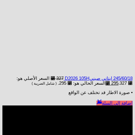
245/60/18 ابتاني صينيD2026 105H
327
⃁
السعر الأصلي هو:
⃁ 327.
295
⃁
السعر الحالي هو: ⃁ 295.
( شامل الضريبة )
• صورة الاطار قد تختلف عن الواقع
إضافة إلى السلة