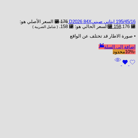
195/45/16 ابتاني صينيD2026 84X
176
⃁
السعر الأصلي هو:
⃁ 176.
158
⃁
السعر الحالي هو: ⃁ 158.
( شامل الضريبة )
• صورة الاطار قد تختلف عن الواقع
إضافة إلى السلة
-10%
محدود