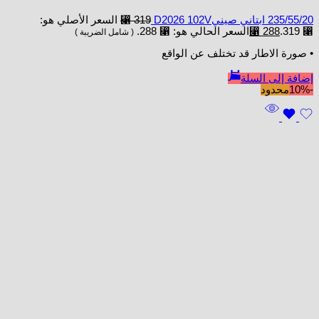
235/55/20 ابتاني صينيD2026 102V
319
⃁
السعر الأصلي هو:
⃁ 319.
288
⃁
السعر الحالي هو: ⃁ 288.
( شامل الضريبة )
• صورة الاطار قد تختلف عن الواقع
إضافة إلى السلة
-10%
محدود