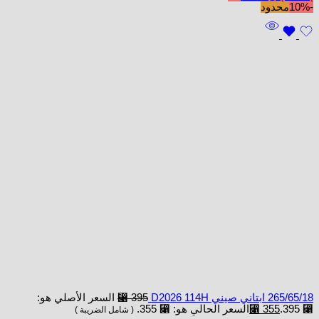
-10%
محدود
265/65/18 ابتاني صيني D2026 114H
395
⃁
السعر الأصلي هو:
⃁ 395.
355
⃁
السعر الحالي هو: ⃁ 355.
( شامل الضريبة )