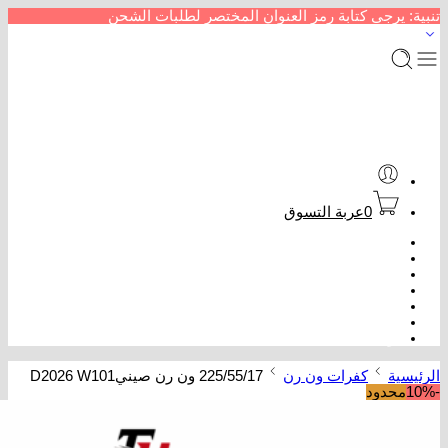
تنبية: يرجى كتابة رمز العنوان المختصر لطلبات الشحن
0
عربة التسوق
الرئيسية
متجر إطارات سيارات
من نحن
سداد خدمات
عروض كفرات
تتبع الطلب
تواصل معنا
الرئيسية
كفرات ون رن
225/55/17 ون رن صينيD2026 W101
-10%
محدود