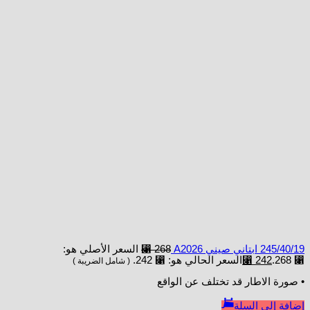
245/40/19 ابتاني صيني A2026
268
⃁
السعر الأصلي هو:
⃁ 268.
242
⃁
السعر الحالي هو: ⃁ 242.
( شامل الضريبة )
• صورة الاطار قد تختلف عن الواقع
إضافة إلى السلة