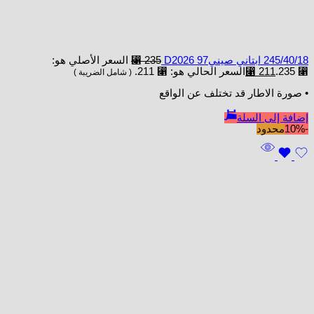
245/40/18 ابتاني صينيD2026 97
235
⃁
السعر الأصلي هو:
⃁ 235.
211
⃁
السعر الحالي هو: ⃁ 211.
( شامل الضريبة )
• صورة الاطار قد تختلف عن الواقع
إضافة إلى السلة
-10%
محدود