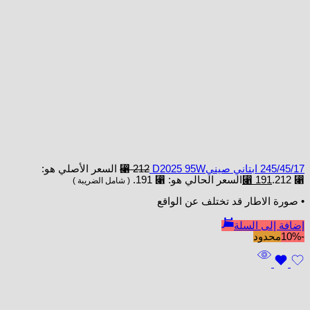
245/45/17 ابتاني صينيD2025 95W
212
⃁
السعر الأصلي هو:
⃁ 212.
191
⃁
السعر الحالي هو: ⃁ 191.
( شامل الضريبة )
• صورة الاطار قد تختلف عن الواقع
إضافة إلى السلة
-10%
محدود