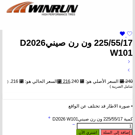
225/55/17 ون رن صينيD2026
W101
240
⃁
السعر الأصلي هو: ⃁ 240.
216
⃁
السعر الحالي هو: ⃁ 216.
(
شامل الضريبة )
• صورة الاطار قد تختلف عن الواقع
كمية 225/55/17 ون رن صينيD2026 W101
إضافة إلى السلة
اشتري الآن