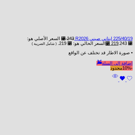
225/40/19 ابتاني صيني R2026
243
⃁
السعر الأصلي هو:
⃁ 243.
219
⃁
السعر الحالي هو: ⃁ 219.
( شامل الضريبة )
• صورة الاطار قد تختلف عن الواقع
إضافة إلى السلة
-10%
محدود