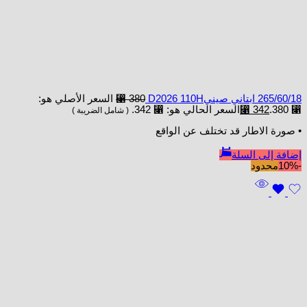
265/60/18 ابتاني صينيD2026 110H
380
⃁
السعر الأصلي هو:
⃁ 380.
342
⃁
السعر الحالي هو: ⃁ 342.
( شامل الضريبة )
• صورة الاطار قد تختلف عن الواقع
إضافة إلى السلة
-10%
محدود