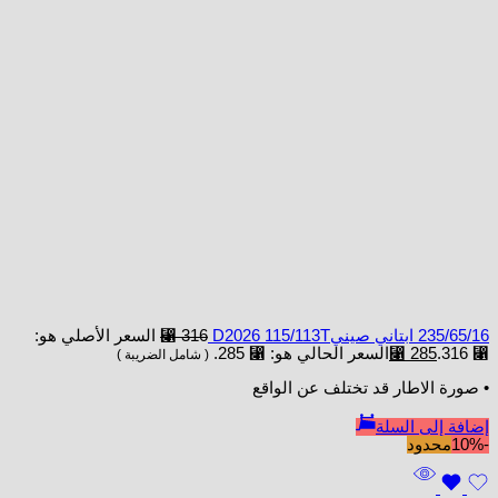
235/65/16 ابتاني صينيD2026 115/113T
316
⃁
السعر الأصلي هو:
⃁ 316.
285
⃁
السعر الحالي هو: ⃁ 285.
( شامل الضريبة )
• صورة الاطار قد تختلف عن الواقع
إضافة إلى السلة
-10%
محدود