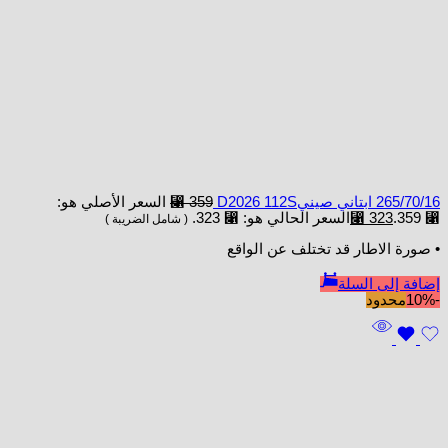
265/70/16 ابتاني صينيD2026 112S
359
⃁
السعر الأصلي هو:
⃁ 359.
323
⃁
السعر الحالي هو: ⃁ 323.
( شامل الضريبة )
• صورة الاطار قد تختلف عن الواقع
إضافة إلى السلة
-10%
محدود