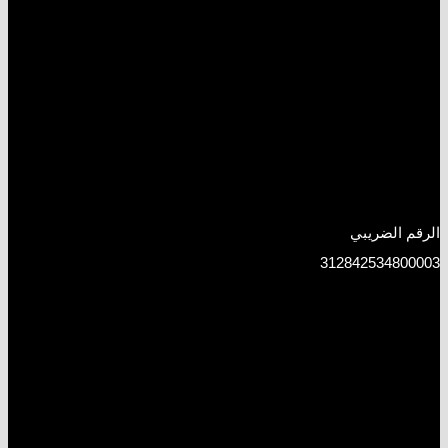
الرقم الضريبي
312842534800003