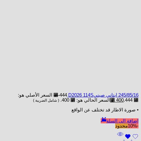
245/85/16 ابتاني صينيD2026 114S
444
⃁
السعر الأصلي هو:
⃁ 444.
400
⃁
السعر الحالي هو: ⃁ 400.
( شامل الضريبة )
• صورة الاطار قد تختلف عن الواقع
إضافة إلى السلة
-10%
محدود