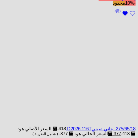
-10%
محدود
275/65/18 ابتاني صينيD2026 116T
418
⃁
السعر الأصلي هو:
⃁ 418.
377
⃁
السعر الحالي هو: ⃁ 377.
( شامل الضريبة )