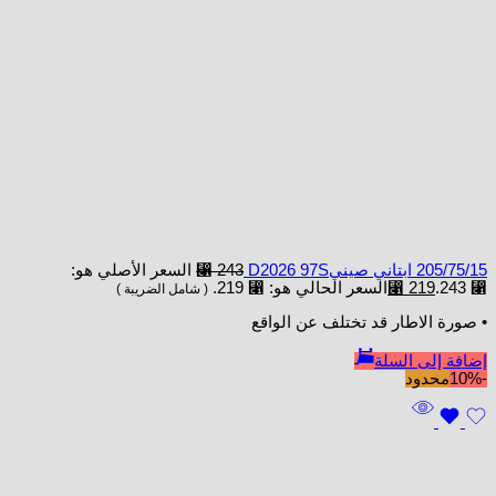
205/75/15 ابتاني صينيD2026 97S
243
⃁
السعر الأصلي هو:
⃁ 243.
219
⃁
السعر الحالي هو: ⃁ 219.
( شامل الضريبة )
• صورة الاطار قد تختلف عن الواقع
إضافة إلى السلة
-10%
محدود