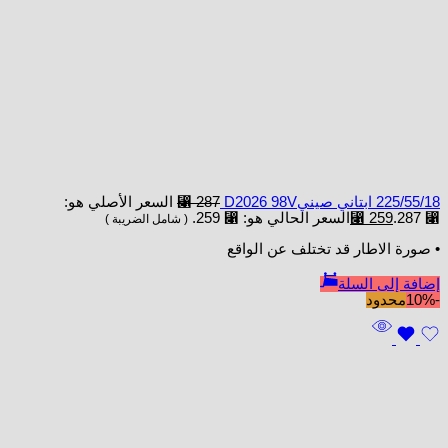
225/55/18 ابتاني صينيD2026 98V
287
⃁
السعر الأصلي هو:
⃁ 287.
259
⃁
السعر الحالي هو: ⃁ 259.
( شامل الضريبة )
• صورة الاطار قد تختلف عن الواقع
إضافة إلى السلة
-10%
محدود