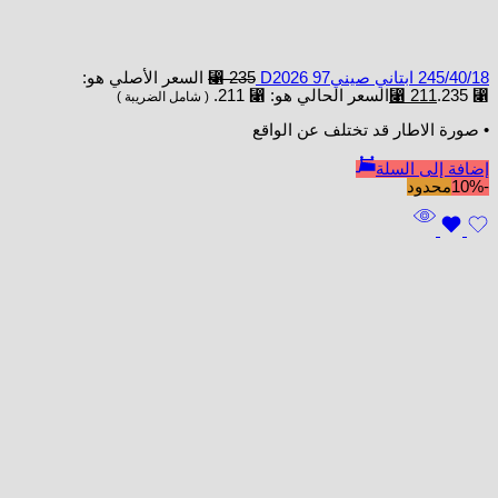
245/40/18 ابتاني صينيD2026 97
235
⃁
السعر الأصلي هو:
⃁ 235.
211
⃁
السعر الحالي هو: ⃁ 211.
( شامل الضريبة )
• صورة الاطار قد تختلف عن الواقع
إضافة إلى السلة
-10%
محدود