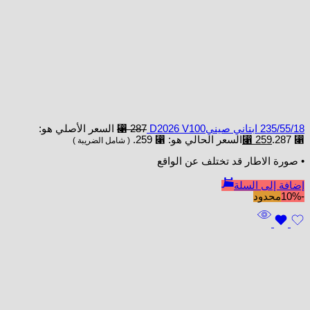
235/55/18 ابتاني صينيD2026 V100
287
⃁
السعر الأصلي هو:
⃁ 287.
259
⃁
السعر الحالي هو: ⃁ 259.
( شامل الضريبة )
• صورة الاطار قد تختلف عن الواقع
إضافة إلى السلة
-10%
محدود