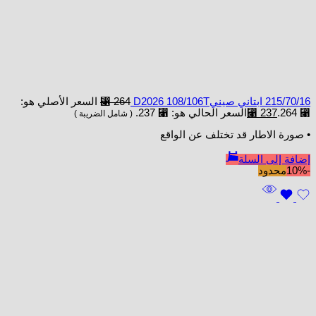
215/70/16 ابتاني صينيD2026 108/106T
264
⃁
السعر الأصلي هو:
⃁ 264.
237
⃁
السعر الحالي هو: ⃁ 237.
( شامل الضريبة )
• صورة الاطار قد تختلف عن الواقع
إضافة إلى السلة
-10%
محدود