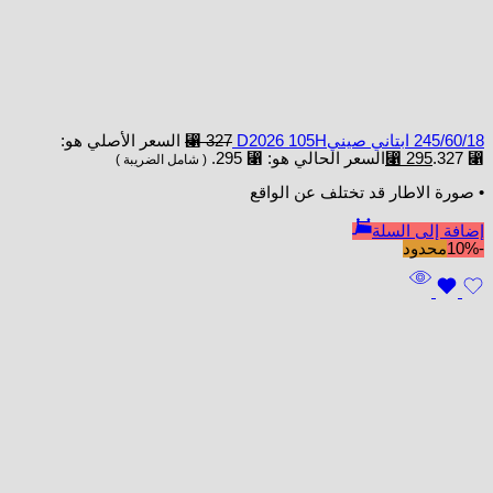
245/60/18 ابتاني صينيD2026 105H
327
⃁
السعر الأصلي هو:
⃁ 327.
295
⃁
السعر الحالي هو: ⃁ 295.
( شامل الضريبة )
• صورة الاطار قد تختلف عن الواقع
إضافة إلى السلة
-10%
محدود