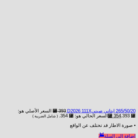
265/50/20 ابتاني صينيD2026 111X
393
⃁
السعر الأصلي هو:
⃁ 393.
354
⃁
السعر الحالي هو: ⃁ 354.
( شامل الضريبة )
• صورة الاطار قد تختلف عن الواقع
إضافة إلى السلة