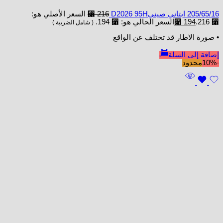
205/65/16 ابتاني صينيD2026 95H
216
⃁
السعر الأصلي هو:
⃁ 216.
194
⃁
السعر الحالي هو: ⃁ 194.
( شامل الضريبة )
• صورة الاطار قد تختلف عن الواقع
إضافة إلى السلة
-10%
محدود