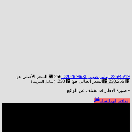
225/45/19 ابتاني صينيD2026 96/XL
256
⃁
السعر الأصلي هو:
⃁ 256.
230
⃁
السعر الحالي هو: ⃁ 230.
( شامل الضريبة )
• صورة الاطار قد تختلف عن الواقع
إضافة إلى السلة