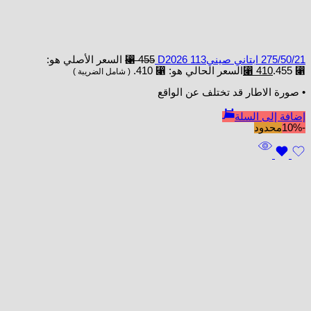
275/50/21 ابتاني صينيD2026 113
455
⃁
السعر الأصلي هو:
⃁ 455.
410
⃁
السعر الحالي هو: ⃁ 410.
( شامل الضريبة )
• صورة الاطار قد تختلف عن الواقع
إضافة إلى السلة
-10%
محدود