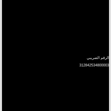
الرقم الضريبي
312842534800003