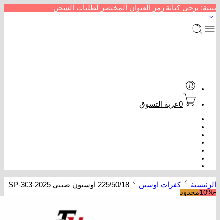
تنبية: يرجى كتابة رمز العنوان المختصر لطلبات الشحن
0
عربة التسوق
الرئيسية
متجر إطارات سيارات
من نحن
سداد خدمات
عروض كفرات
تتبع الطلب
تواصل معنا
الرئيسية
كفرات اوستن
225/50/18 اوستون صيني SP-303-2025
-10%
محدود