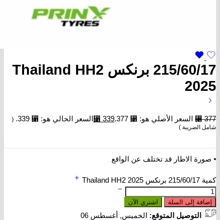
215/60/17 برنكس Thailand HH2
2025
377
⃁
السعر الأصلي هو: ⃁ 377.
339
⃁
السعر الحالي هو: ⃁ 339.
(
شامل الضريبة )
• صورة الاطار قد تختلف عن الواقع
كمية 215/60/17 برنكس Thailand HH2 2025
إضافة إلى السلة
اشتري الآن
التوصيل المتوقع:
الخميس, أغسطس 06