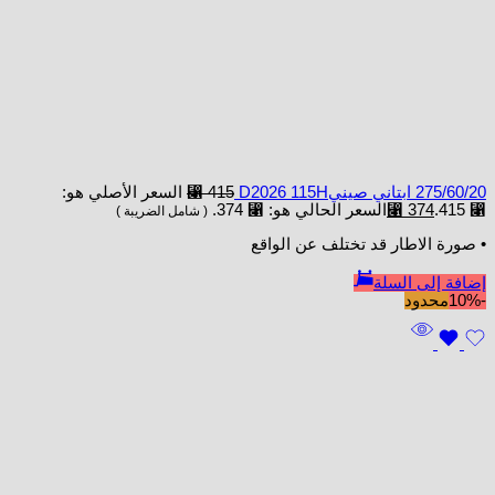
275/60/20 ابتاني صينيD2026 115H
415
⃁
السعر الأصلي هو:
⃁ 415.
374
⃁
السعر الحالي هو: ⃁ 374.
( شامل الضريبة )
• صورة الاطار قد تختلف عن الواقع
إضافة إلى السلة
-10%
محدود