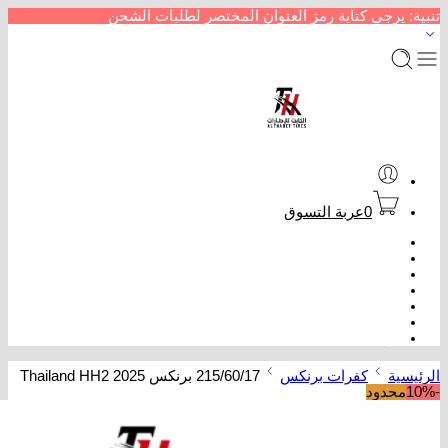
تنبية: يرجى كتابة رمز العنوان المختصر لطلبات الشحن
0
عربة التسوق
الرئيسية
متجر إطارات سيارات
من نحن
سداد خدمات
عروض كفرات
تتبع الطلب
تواصل معنا
الرئيسية
كفرات برنكس
215/60/17 برنكس Thailand HH2 2025
-10%
محدود