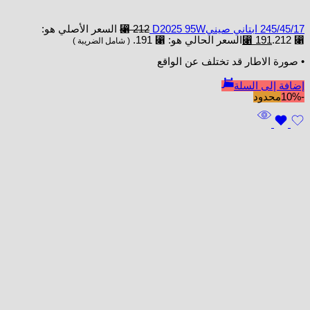
245/45/17 ابتاني صينيD2025 95W
212
⃁
السعر الأصلي هو:
⃁ 212.
191
⃁
السعر الحالي هو: ⃁ 191.
( شامل الضريبة )
• صورة الاطار قد تختلف عن الواقع
إضافة إلى السلة
-10%
محدود