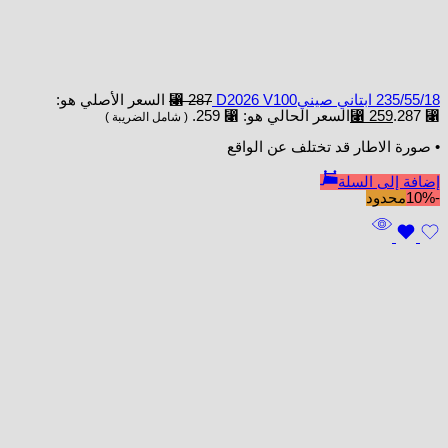
235/55/18 ابتاني صينيD2026 V100
287
⃁
السعر الأصلي هو:
⃁ 287.
259
⃁
السعر الحالي هو: ⃁ 259.
( شامل الضريبة )
• صورة الاطار قد تختلف عن الواقع
إضافة إلى السلة
-10%
محدود