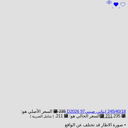
245/40/18 ابتاني صينيD2026 97
235
⃁
السعر الأصلي هو:
⃁ 235.
211
⃁
السعر الحالي هو: ⃁ 211.
( شامل الضريبة )
• صورة الاطار قد تختلف عن الواقع