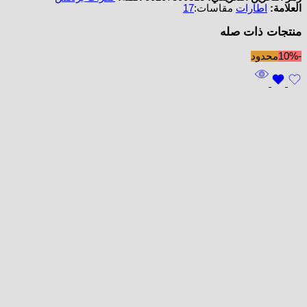
العلامة:
اطارات
مقاسات:
17
منتجات ذات صله
-10%
محدود