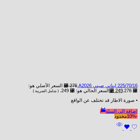
225/70/16 ابتاني صيني A2026
276
⃁
السعر الأصلي هو:
⃁ 276.
249
⃁
السعر الحالي هو: ⃁ 249.
( شامل الضريبة )
• صورة الاطار قد تختلف عن الواقع
إضافة إلى السلة
-10%
محدود