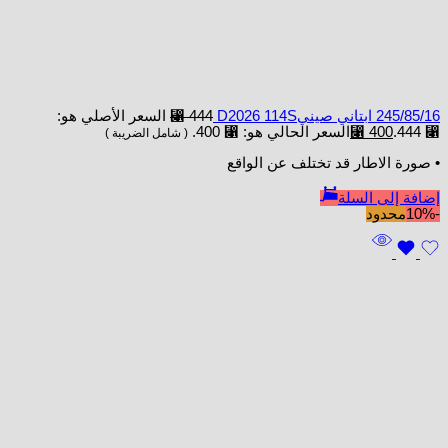
245/85/16 ابتاني صينيD2026 114S
444
⃁
السعر الأصلي هو:
⃁ 444.
400
⃁
السعر الحالي هو: ⃁ 400.
( شامل الضريبة )
• صورة الاطار قد تختلف عن الواقع
إضافة إلى السلة
-10%
محدود