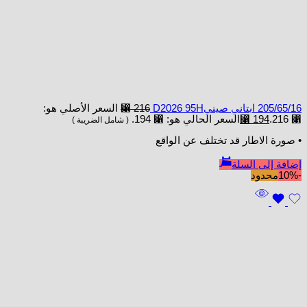
205/65/16 ابتاني صينيD2026 95H
216
⃁
السعر الأصلي هو:
⃁ 216.
194
⃁
السعر الحالي هو: ⃁ 194.
( شامل الضريبة )
• صورة الاطار قد تختلف عن الواقع
إضافة إلى السلة
-10%
محدود