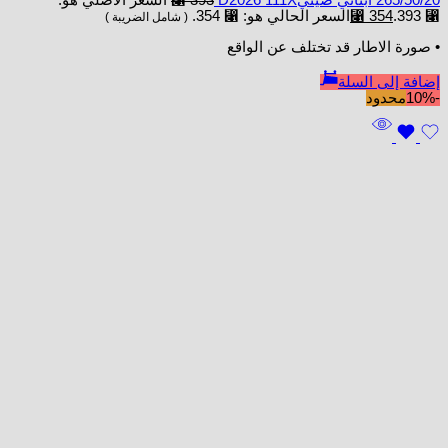
265/50/20 ابتاني صينيD2026 111X
393
⃁
السعر الأصلي هو:
⃁ 393.
354
⃁
السعر الحالي هو: ⃁ 354.
( شامل الضريبة )
• صورة الاطار قد تختلف عن الواقع
إضافة إلى السلة
-10%
محدود