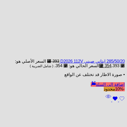
285/50/20 ابتاني صيني D2026 112V
393
⃁
السعر الأصلي هو:
⃁ 393.
354
⃁
السعر الحالي هو: ⃁ 354.
( شامل الضريبة )
• صورة الاطار قد تختلف عن الواقع
إضافة إلى السلة
-10%
محدود