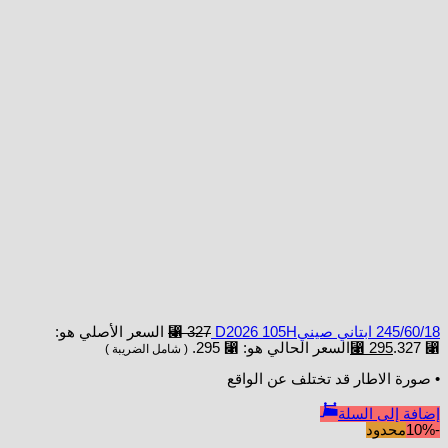
245/60/18 ابتاني صينيD2026 105H
327
⃁
السعر الأصلي هو:
⃁ 327.
295
⃁
السعر الحالي هو: ⃁ 295.
( شامل الضريبة )
• صورة الاطار قد تختلف عن الواقع
إضافة إلى السلة
-10%
محدود