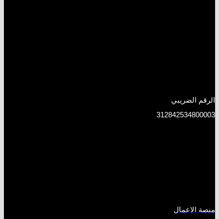
الرقم الضريبي
312842534800003
منصة الاعمال