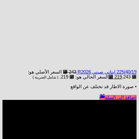
225/40/19 ابتاني صيني R2026
243
⃁
السعر الأصلي هو:
⃁ 243.
219
⃁
السعر الحالي هو: ⃁ 219.
( شامل الضريبة )
• صورة الاطار قد تختلف عن الواقع
إضافة إلى السلة