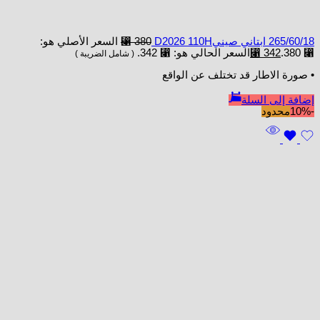
265/60/18 ابتاني صينيD2026 110H
380
⃁
السعر الأصلي هو:
⃁ 380.
342
⃁
السعر الحالي هو: ⃁ 342.
( شامل الضريبة )
• صورة الاطار قد تختلف عن الواقع
إضافة إلى السلة
-10%
محدود