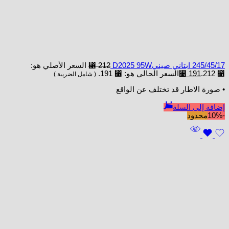
245/45/17 ابتاني صينيD2025 95W
212
⃁
السعر الأصلي هو:
⃁ 212.
191
⃁
السعر الحالي هو: ⃁ 191.
( شامل الضريبة )
• صورة الاطار قد تختلف عن الواقع
إضافة إلى السلة
-10%
محدود