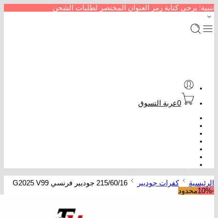
تنبية: يرجى كتابة رمز العنوان المختصر لطلبات الشحن
0
عربة التسوق
الرئيسية
متجر إطارات سيارات
من نحن
سداد خدمات
عروض كفرات
تتبع الطلب
تواصل معنا
الرئيسية
كفرات جوديير
215/60/16 جوديير فرنسي G2025 V99
-10%
محدود