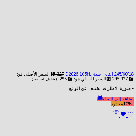
245/60/18 ابتاني صينيD2026 105H
327
⃁
السعر الأصلي هو:
⃁ 327.
295
⃁
السعر الحالي هو: ⃁ 295.
( شامل الضريبة )
• صورة الاطار قد تختلف عن الواقع
إضافة إلى السلة
-10%
محدود