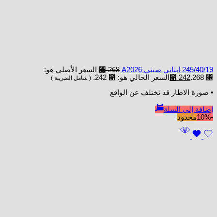
245/40/19 ابتاني صيني A2026
268
⃁
السعر الأصلي هو:
⃁ 268.
242
⃁
السعر الحالي هو: ⃁ 242.
( شامل الضريبة )
• صورة الاطار قد تختلف عن الواقع
إضافة إلى السلة
-10%
محدود