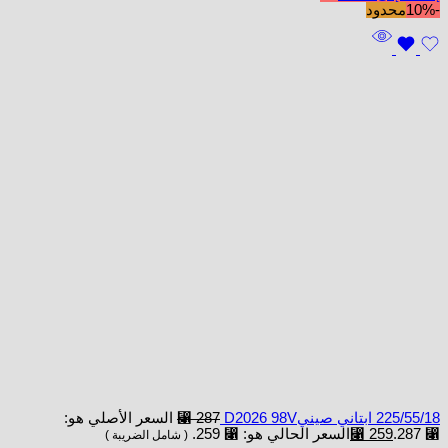
-10%
محدود
225/55/18 ابتاني صينيD2026 98V
287
⃁
السعر الأصلي هو:
⃁ 287.
259
⃁
السعر الحالي هو: ⃁ 259.
( شامل الضريبة )