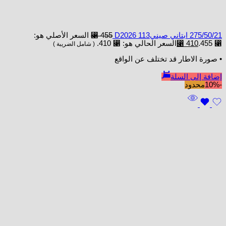
275/50/21 ابتاني صينيD2026 113
455
⃁
السعر الأصلي هو:
⃁ 455.
410
⃁
السعر الحالي هو: ⃁ 410.
( شامل الضريبة )
• صورة الاطار قد تختلف عن الواقع
إضافة إلى السلة
-10%
محدود