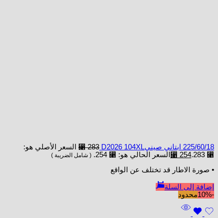
225/60/18 ابتاني صينيD2026 104XL
283
⃁
السعر الأصلي هو:
⃁ 283.
254
⃁
السعر الحالي هو: ⃁ 254.
( شامل الضريبة )
• صورة الاطار قد تختلف عن الواقع
إضافة إلى السلة
-10%
محدود