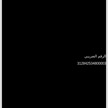
الرقم الضريبي
312842534800003