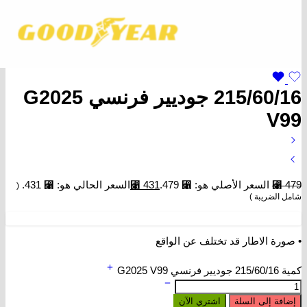
215/60/16 جوديير فرنسي G2025
V99
479
⃁
السعر الأصلي هو: ⃁ 479.
431
⃁
السعر الحالي هو: ⃁ 431.
(
شامل الضريبة )
• صورة الاطار قد تختلف عن الواقع
كمية 215/60/16 جوديير فرنسي G2025 V99
إضافة إلى السلة
اشتري الآن