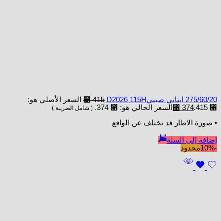
275/60/20 ابتاني صينيD2026 115H
415
⃁
السعر الأصلي هو:
⃁ 415.
374
⃁
السعر الحالي هو: ⃁ 374.
( شامل الضريبة )
• صورة الاطار قد تختلف عن الواقع
إضافة إلى السلة
-10%
محدود