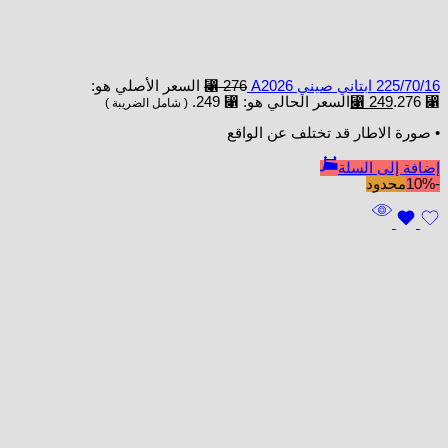
225/70/16 ابتاني صيني A2026
276
⃁
السعر الأصلي هو:
⃁ 276.
249
⃁
السعر الحالي هو: ⃁ 249.
( شامل الضريبة )
• صورة الاطار قد تختلف عن الواقع
إضافة إلى السلة
-10%
محدود