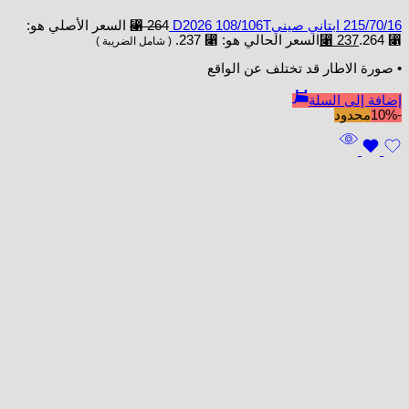
215/70/16 ابتاني صينيD2026 108/106T
264
⃁
السعر الأصلي هو:
⃁ 264.
237
⃁
السعر الحالي هو: ⃁ 237.
( شامل الضريبة )
• صورة الاطار قد تختلف عن الواقع
إضافة إلى السلة
-10%
محدود