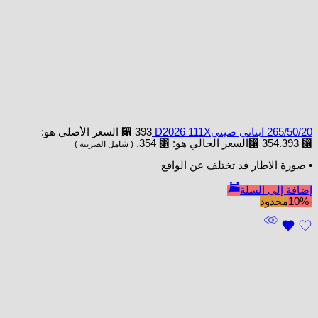
265/50/20 ابتاني صينيD2026 111X
393
⃁
السعر الأصلي هو:
⃁ 393.
354
⃁
السعر الحالي هو: ⃁ 354.
( شامل الضريبة )
• صورة الاطار قد تختلف عن الواقع
إضافة إلى السلة
-10%
محدود