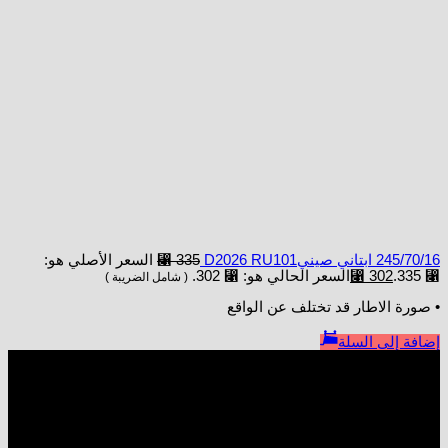
245/70/16 ابتاني صينيD2026 RU101
335
⃁
السعر الأصلي هو:
⃁ 335.
302
⃁
السعر الحالي هو: ⃁ 302.
( شامل الضريبة )
• صورة الاطار قد تختلف عن الواقع
إضافة إلى السلة