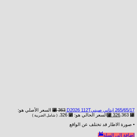
265/65/17 ابتاني صينيD2026 112T
363
⃁
السعر الأصلي هو:
⃁ 363.
326
⃁
السعر الحالي هو: ⃁ 326.
( شامل الضريبة )
• صورة الاطار قد تختلف عن الواقع
إضافة إلى السلة