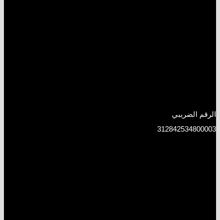
الرقم الضريبي
312842534800003