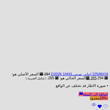
225/60/18 ابتاني صينيD2026 104XL
294
⃁
السعر الأصلي هو:
⃁ 294.
265
⃁
السعر الحالي هو: ⃁ 265.
( شامل الضريبة )
• صورة الاطار قد تختلف عن الواقع
إضافة إلى السلة
-10%
محدود