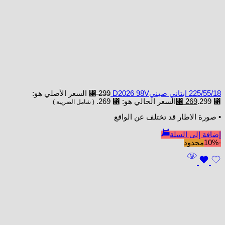
225/55/18 ابتاني صينيD2026 98V
299
⃁
السعر الأصلي هو:
⃁ 299.
269
⃁
السعر الحالي هو: ⃁ 269.
( شامل الضريبة )
• صورة الاطار قد تختلف عن الواقع
إضافة إلى السلة
-10%
محدود