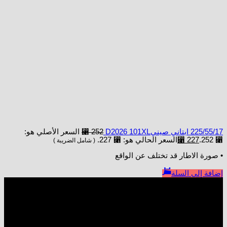
225/55/17 ابتاني صينيD2026 101XL
252
⃁
السعر الأصلي هو:
⃁ 252.
227
⃁
السعر الحالي هو: ⃁ 227.
( شامل الضريبة )
• صورة الاطار قد تختلف عن الواقع
إضافة إلى السلة