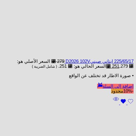
225/65/17 ابتاني صينيD2026 102V
279
⃁
السعر الأصلي هو:
⃁ 279.
251
⃁
السعر الحالي هو: ⃁ 251.
( شامل الضريبة )
• صورة الاطار قد تختلف عن الواقع
إضافة إلى السلة
-10%
محدود