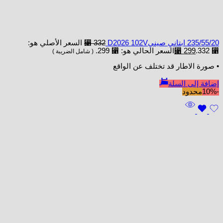
235/55/20 ابتاني صينيD2026 102V
332
⃁
السعر الأصلي هو:
⃁ 332.
299
⃁
السعر الحالي هو: ⃁ 299.
( شامل الضريبة )
• صورة الاطار قد تختلف عن الواقع
إضافة إلى السلة
-10%
محدود