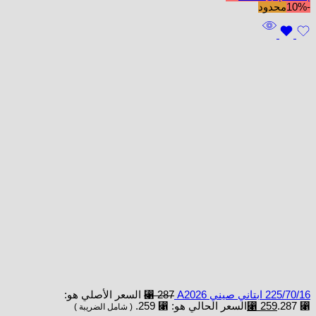
-10%
محدود
225/70/16 ابتاني صيني A2026
287
⃁
السعر الأصلي هو:
⃁ 287.
259
⃁
السعر الحالي هو: ⃁ 259.
( شامل الضريبة )