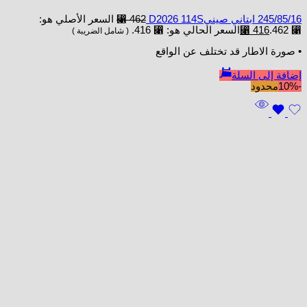
245/85/16 ابتاني صينيD2026 114S
462
⃁
السعر الأصلي هو:
⃁ 462.
416
⃁
السعر الحالي هو: ⃁ 416.
( شامل الضريبة )
• صورة الاطار قد تختلف عن الواقع
إضافة إلى السلة
-10%
محدود