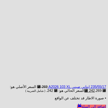
235/55/17 ابتاني صيني A2026 103 XL
269
⃁
السعر الأصلي هو:
⃁ 269.
242
⃁
السعر الحالي هو: ⃁ 242.
( شامل الضريبة )
• صورة الاطار قد تختلف عن الواقع
إضافة إلى السلة