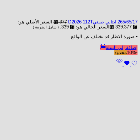
265/65/17 ابتاني صينيD2026 112T
377
⃁
السعر الأصلي هو:
⃁ 377.
339
⃁
السعر الحالي هو: ⃁ 339.
( شامل الضريبة )
• صورة الاطار قد تختلف عن الواقع
إضافة إلى السلة
-10%
محدود