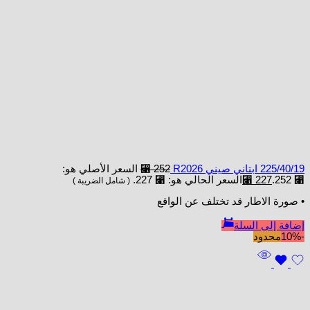
225/40/19 ابتاني صيني R2026
252
⃁
السعر الأصلي هو:
⃁ 252.
227
⃁
السعر الحالي هو: ⃁ 227.
( شامل الضريبة )
• صورة الاطار قد تختلف عن الواقع
إضافة إلى السلة
-10%
محدود