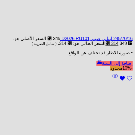
245/70/16 ابتاني صينيD2026 RU101
349
⃁
السعر الأصلي هو:
⃁ 349.
314
⃁
السعر الحالي هو: ⃁ 314.
( شامل الضريبة )
• صورة الاطار قد تختلف عن الواقع
إضافة إلى السلة
-10%
محدود