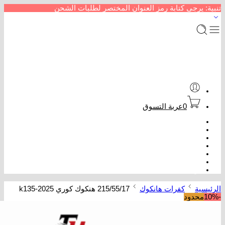
تنبية: يرجى كتابة رمز العنوان المختصر لطلبات الشحن
0
عربة التسوق
الرئيسية
متجر إطارات سيارات
من نحن
سداد خدمات
عروض كفرات
تتبع الطلب
تواصل معنا
الرئيسية
كفرات هانكوك
215/55/17 هنكوك كوري k135-2025
-10%
محدود