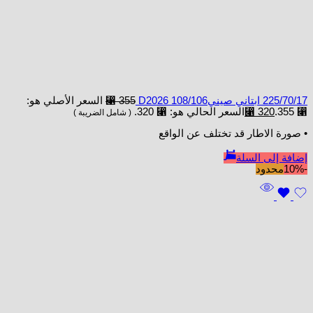
225/70/17 ابتاني صينيD2026 108/106
355
⃁
السعر الأصلي هو:
⃁ 355.
320
⃁
السعر الحالي هو: ⃁ 320.
( شامل الضريبة )
• صورة الاطار قد تختلف عن الواقع
إضافة إلى السلة
-10%
محدود