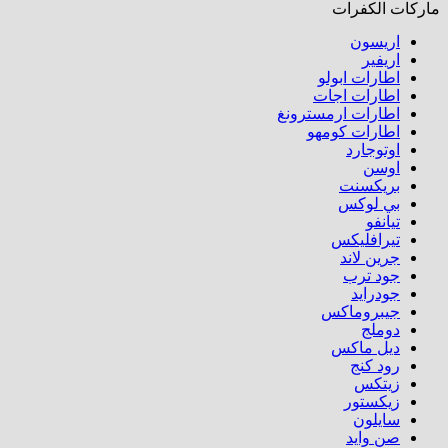
ماركات الكفرات
اريسون
اريفير
اطارات ابولو
اطارات اجات
اطارات ارمسترونغ
اطارات كومهو​
اوتوجارد
اوسن
بريكسنت
بي لوكس
تيانفو
تيرافليكس
جرين لاند
جود ترب
جودرايد
جيبروماكس
دوملج
ديل ماكس
رود كنج
زيتكس
زيكستور
سايلون
صن وايد