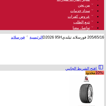
من نحن
سداد خدمات
عروض كفرات
تتبع الطلب
تواصل معنا
205/65/16 فورسلاند تيلنديD2026 95H
الرئيسية
فورسلاند
افتح الشريط الجانبي
-10%
محدود