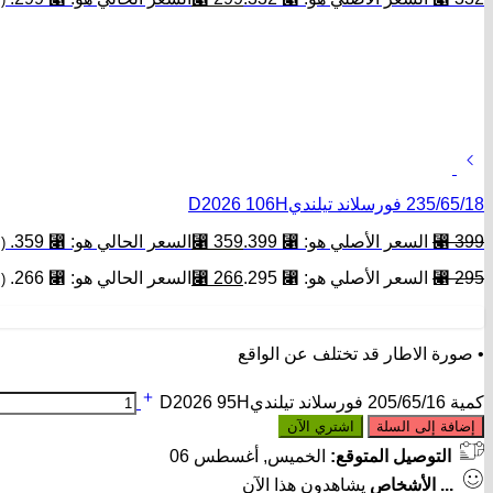
235/65/18 فورسلاند تيلنديD2026 106H
399
⃁
السعر الأصلي هو: ⃁ 399.
359
⃁
السعر الحالي هو: ⃁ 359.
(
295
⃁
السعر الأصلي هو: ⃁ 295.
266
⃁
السعر الحالي هو: ⃁ 266.
(
• صورة الاطار قد تختلف عن الواقع
كمية 205/65/16 فورسلاند تيلنديD2026 95H
إضافة إلى السلة
اشتري الآن
التوصيل المتوقع:
الخميس, أغسطس 06
...
الأشخاص
يشاهدون هذا الآن