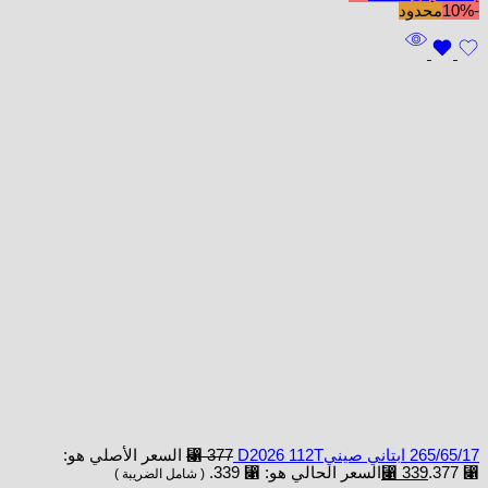
-10%
محدود
265/65/17 ابتاني صينيD2026 112T
377
⃁
السعر الأصلي هو:
⃁ 377.
339
⃁
السعر الحالي هو: ⃁ 339.
( شامل الضريبة )