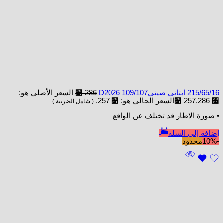
215/65/16 ابتاني صينيD2026 109/107
286
⃁
السعر الأصلي هو:
⃁ 286.
257
⃁
السعر الحالي هو: ⃁ 257.
( شامل الضريبة )
• صورة الاطار قد تختلف عن الواقع
إضافة إلى السلة
-10%
محدود