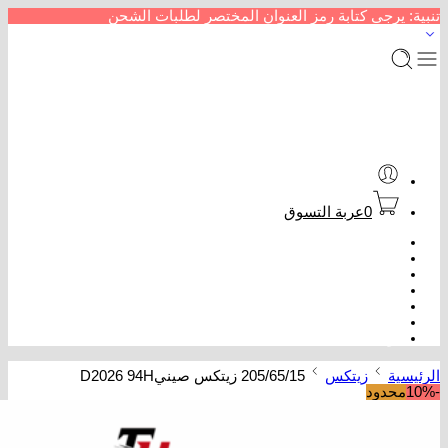
تنبية: يرجى كتابة رمز العنوان المختصر لطلبات الشحن
0
عربة التسوق
الرئيسية
متجر إطارات سيارات
من نحن
سداد خدمات
عروض كفرات
تتبع الطلب
تواصل معنا
الرئيسية
زيتكس
205/65/15 زيتكس صينيD2026 94H
-10%
محدود