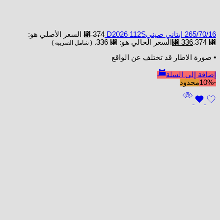
265/70/16 ابتاني صينيD2026 112S
374
⃁
السعر الأصلي هو:
⃁ 374.
336
⃁
السعر الحالي هو: ⃁ 336.
( شامل الضريبة )
• صورة الاطار قد تختلف عن الواقع
إضافة إلى السلة
-10%
محدود