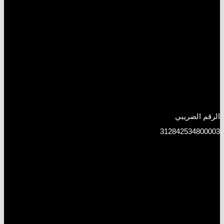
الرقم الضريبي
312842534800003