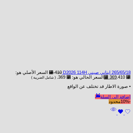
265/65/18 ابتاني صيني D2026 114H
410
⃁
السعر الأصلي هو:
⃁ 410.
369
⃁
السعر الحالي هو: ⃁ 369.
( شامل الضريبة )
• صورة الاطار قد تختلف عن الواقع
إضافة إلى السلة
-10%
محدود