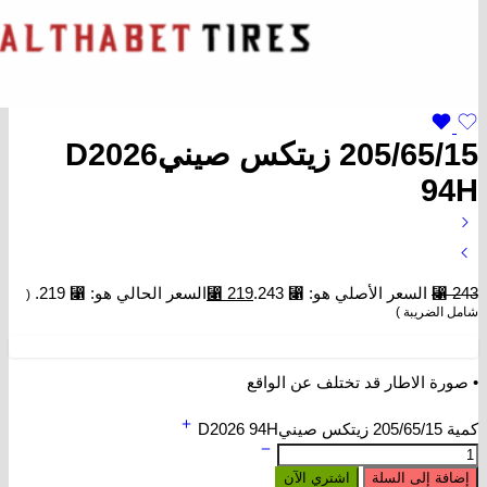
205/65/15 زيتكس صينيD2026
94H
243
⃁
السعر الأصلي هو: ⃁ 243.
219
⃁
السعر الحالي هو: ⃁ 219.
(
شامل الضريبة )
• صورة الاطار قد تختلف عن الواقع
كمية 205/65/15 زيتكس صينيD2026 94H
إضافة إلى السلة
اشتري الآن