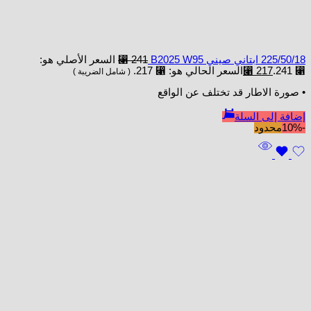
225/50/18 ابتاني صيني B2025 W95
241
⃁
السعر الأصلي هو:
⃁ 241.
217
⃁
السعر الحالي هو: ⃁ 217.
( شامل الضريبة )
• صورة الاطار قد تختلف عن الواقع
إضافة إلى السلة
-10%
محدود