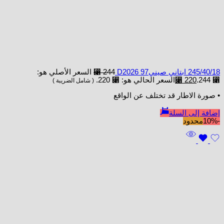
245/40/18 ابتاني صينيD2026 97
244
⃁
السعر الأصلي هو:
⃁ 244.
220
⃁
السعر الحالي هو: ⃁ 220.
( شامل الضريبة )
• صورة الاطار قد تختلف عن الواقع
إضافة إلى السلة
-10%
محدود