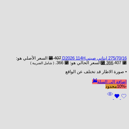
275/70/16 ابتاني صينيD2026 114H
407
⃁
السعر الأصلي هو:
⃁ 407.
366
⃁
السعر الحالي هو: ⃁ 366.
( شامل الضريبة )
• صورة الاطار قد تختلف عن الواقع
إضافة إلى السلة
-10%
محدود