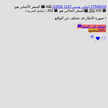
275/65/18 ابتاني صينيD2026 116T
435
⃁
السعر الأصلي هو:
⃁ 435.
392
⃁
السعر الحالي هو: ⃁ 392.
( شامل الضريبة )
• صورة الاطار قد تختلف عن الواقع
إضافة إلى السلة
-10%
محدود