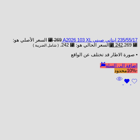
235/55/17 ابتاني صيني A2026 103 XL
269
⃁
السعر الأصلي هو:
⃁ 269.
242
⃁
السعر الحالي هو: ⃁ 242.
( شامل الضريبة )
• صورة الاطار قد تختلف عن الواقع
إضافة إلى السلة
-10%
محدود