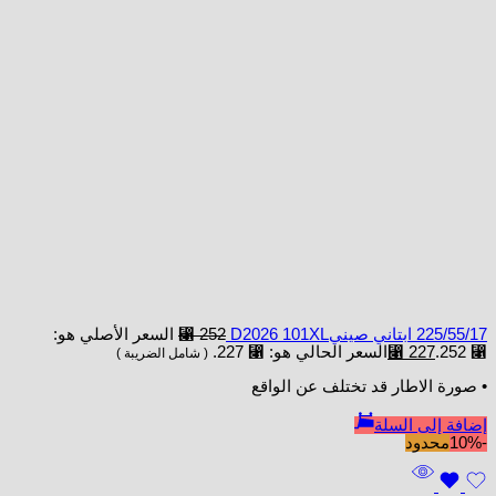
225/55/17 ابتاني صينيD2026 101XL
252
⃁
السعر الأصلي هو:
⃁ 252.
227
⃁
السعر الحالي هو: ⃁ 227.
( شامل الضريبة )
• صورة الاطار قد تختلف عن الواقع
إضافة إلى السلة
-10%
محدود