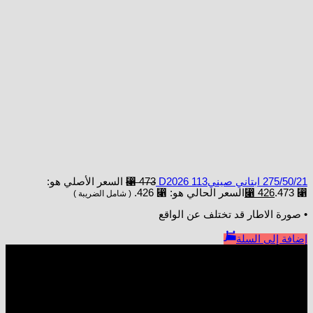
275/50/21 ابتاني صينيD2026 113
473
⃁
السعر الأصلي هو:
⃁ 473.
426
⃁
السعر الحالي هو: ⃁ 426.
( شامل الضريبة )
• صورة الاطار قد تختلف عن الواقع
إضافة إلى السلة