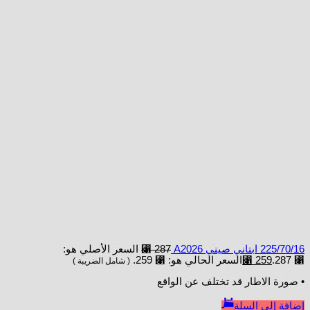
225/70/16 ابتاني صيني A2026
287
⃁
السعر الأصلي هو:
⃁ 287.
259
⃁
السعر الحالي هو: ⃁ 259.
( شامل الضريبة )
• صورة الاطار قد تختلف عن الواقع
إضافة إلى السلة