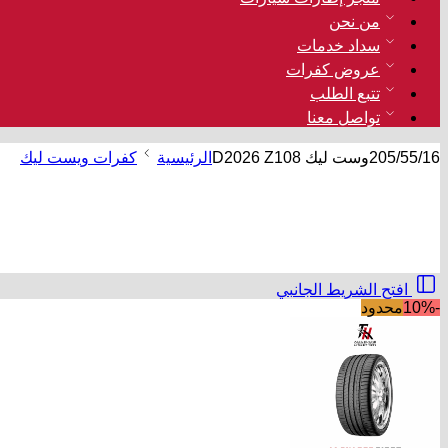
من نحن
سداد خدمات
عروض كفرات
تتبع الطلب
تواصل معنا
205/55/16وست ليك D2026 Z108
الرئيسية
كفرات ويست ليك
افتح الشريط الجانبي
-10%
محدود