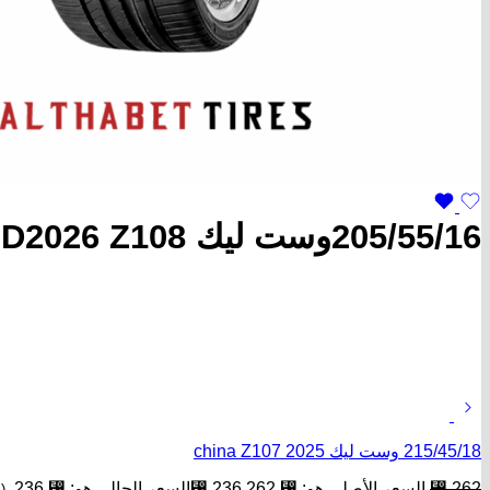
205/55/16وست ليك D2026 Z108
215/45/18 وست ليك china Z107 2025
262
⃁
السعر الأصلي هو: ⃁ 262.
236
⃁
السعر الحالي هو: ⃁ 236.
(