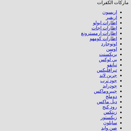
ماركات الكفرات
اريسون
اريفير
اطارات ابولو
اطارات اجات
اطارات ارمسترونغ
اطارات كومهو​
اوتوجارد
اوسن
بريكسنت
بي لوكس
تيانفو
تيرافليكس
جرين لاند
جود ترب
جودرايد
جيبروماكس
دوملج
ديل ماكس
رود كنج
زيتكس
زيكستور
سايلون
صن وايد