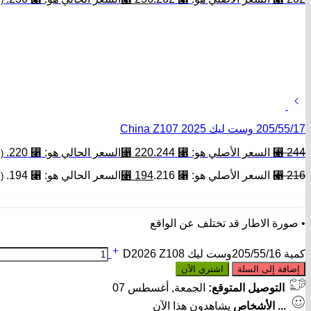
205/55/17 وست ليك China Z107 2025
244
⃁
السعر الأصلي هو: ⃁ 244.
220
⃁
السعر الحالي هو: ⃁ 220.
(
216
⃁
السعر الأصلي هو: ⃁ 216.
194
⃁
السعر الحالي هو: ⃁ 194.
(
• صورة الاطار قد تختلف عن الواقع
كمية 205/55/16وست ليك D2026 Z108
إضافة إلى السلة
اشتري الآن
التوصيل المتوقع:
الجمعة, أغسطس 07
...
الأشخاص
يشاهدون هذا الآن