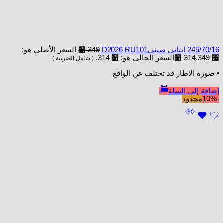
245/70/16 ابتاني صينيD2026 RU101
349
⃁
السعر الأصلي هو:
⃁ 349.
314
⃁
السعر الحالي هو: ⃁ 314.
( شامل الضريبة )
• صورة الاطار قد تختلف عن الواقع
إضافة إلى السلة
-10%
محدود