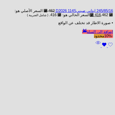
245/85/16 ابتاني صينيD2026 114S
462
⃁
السعر الأصلي هو:
⃁ 462.
416
⃁
السعر الحالي هو: ⃁ 416.
( شامل الضريبة )
• صورة الاطار قد تختلف عن الواقع
إضافة إلى السلة
-10%
محدود