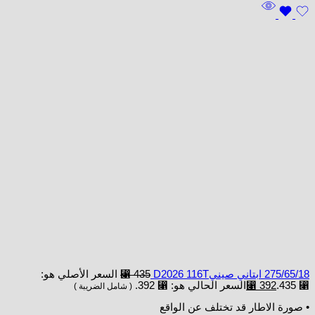
275/65/18 ابتاني صينيD2026 116T
435
⃁
السعر الأصلي هو:
⃁ 435.
392
⃁
السعر الحالي هو: ⃁ 392.
( شامل الضريبة )
• صورة الاطار قد تختلف عن الواقع