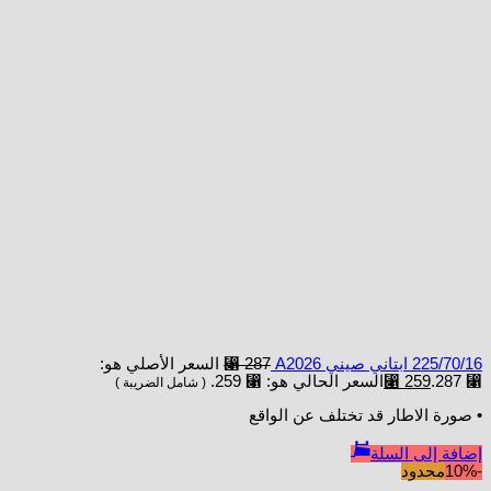
225/70/16 ابتاني صيني A2026
287
⃁
السعر الأصلي هو:
⃁ 287.
259
⃁
السعر الحالي هو: ⃁ 259.
( شامل الضريبة )
• صورة الاطار قد تختلف عن الواقع
إضافة إلى السلة
-10%
محدود