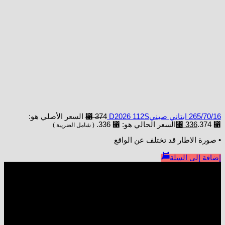
265/70/16 ابتاني صينيD2026 112S
374
⃁
السعر الأصلي هو:
⃁ 374.
336
⃁
السعر الحالي هو: ⃁ 336.
( شامل الضريبة )
• صورة الاطار قد تختلف عن الواقع
إضافة إلى السلة