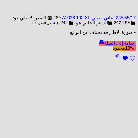
235/55/17 ابتاني صيني A2026 103 XL
269
⃁
السعر الأصلي هو:
⃁ 269.
242
⃁
السعر الحالي هو: ⃁ 242.
( شامل الضريبة )
• صورة الاطار قد تختلف عن الواقع
إضافة إلى السلة
-10%
محدود