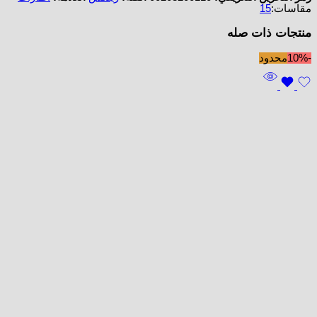
مقاسات:
15
منتجات ذات صله
-10%
محدود