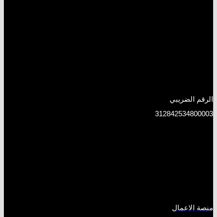
الرقم الضريبي
312842534800003
منصة الاعمال