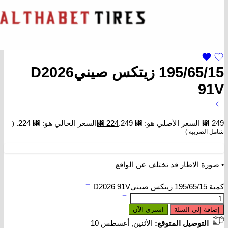
195/65/15 زيتكس صينيD2026
91V
249
⃁
السعر الأصلي هو: ⃁ 249.
224
⃁
السعر الحالي هو: ⃁ 224.
(
شامل الضريبة )
• صورة الاطار قد تختلف عن الواقع
كمية 195/65/15 زيتكس صينيD2026 91V
إضافة إلى السلة
اشتري الآن
التوصيل المتوقع:
الأثنين, أغسطس 10