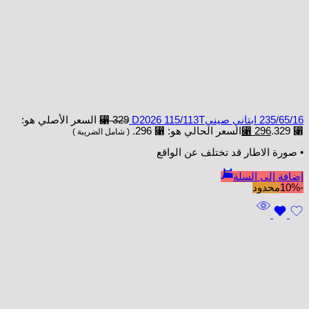
235/65/16 ابتاني صينيD2026 115/113T
329
⃁
السعر الأصلي هو:
⃁ 329.
296
⃁
السعر الحالي هو: ⃁ 296.
( شامل الضريبة )
• صورة الاطار قد تختلف عن الواقع
إضافة إلى السلة
-10%
محدود