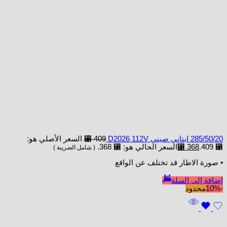
285/50/20 ابتاني صيني D2026 112V
409
⃁
السعر الأصلي هو:
⃁ 409.
368
⃁
السعر الحالي هو: ⃁ 368.
( شامل الضريبة )
• صورة الاطار قد تختلف عن الواقع
إضافة إلى السلة
-10%
محدود