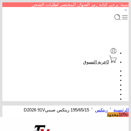
تنبية: يرجى كتابة رمز العنوان المختصر لطلبات الشحن
0
عربة التسوق
الرئيسية
متجر إطارات سيارات
من نحن
سداد خدمات
عروض كفرات
تتبع الطلب
تواصل معنا
الرئيسية
زيتكس
195/65/15 زيتكس صينيD2026 91V
-10%
محدود