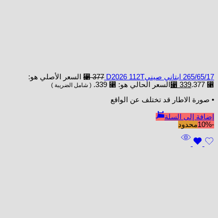
265/65/17 ابتاني صينيD2026 112T
377
⃁
السعر الأصلي هو:
⃁ 377.
339
⃁
السعر الحالي هو: ⃁ 339.
( شامل الضريبة )
• صورة الاطار قد تختلف عن الواقع
إضافة إلى السلة
-10%
محدود