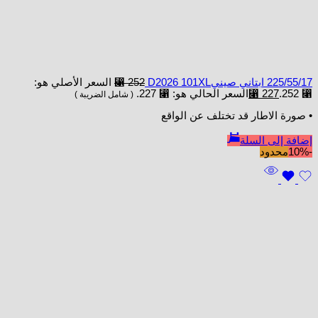
225/55/17 ابتاني صينيD2026 101XL
252
⃁
السعر الأصلي هو:
⃁ 252.
227
⃁
السعر الحالي هو: ⃁ 227.
( شامل الضريبة )
• صورة الاطار قد تختلف عن الواقع
إضافة إلى السلة
-10%
محدود