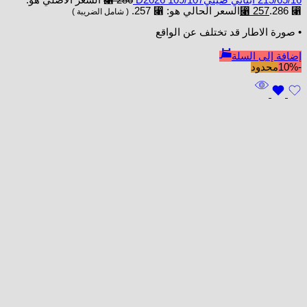
215/65/16 ابتاني صينيD2026 109/107
286
⃁
السعر الأصلي هو:
⃁ 286.
257
⃁
السعر الحالي هو: ⃁ 257.
( شامل الضريبة )
• صورة الاطار قد تختلف عن الواقع
إضافة إلى السلة
-10%
محدود