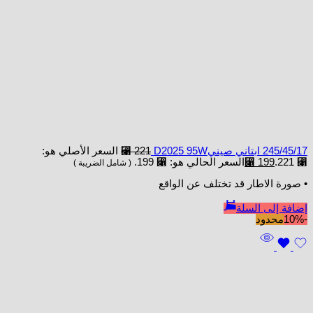
245/45/17 ابتاني صينيD2025 95W
221
⃁
السعر الأصلي هو:
⃁ 221.
199
⃁
السعر الحالي هو: ⃁ 199.
( شامل الضريبة )
• صورة الاطار قد تختلف عن الواقع
إضافة إلى السلة
-10%
محدود