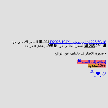
225/60/18 ابتاني صينيD2026 104XL
294
⃁
السعر الأصلي هو:
⃁ 294.
265
⃁
السعر الحالي هو: ⃁ 265.
( شامل الضريبة )
• صورة الاطار قد تختلف عن الواقع
إضافة إلى السلة
-10%
محدود