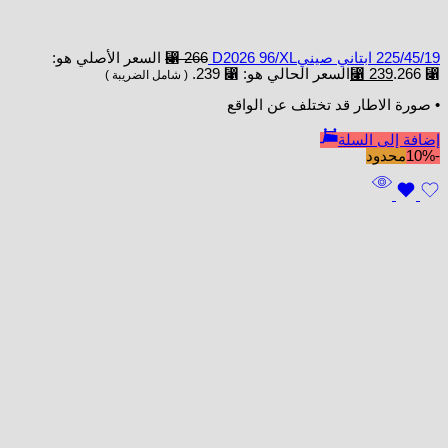
225/45/19 ابتاني صينيD2026 96/XL
266
⃁
السعر الأصلي هو:
⃁ 266.
239
⃁
السعر الحالي هو: ⃁ 239.
( شامل الضريبة )
• صورة الاطار قد تختلف عن الواقع
إضافة إلى السلة
-10%
محدود