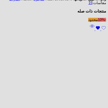
مقاسات:
15
منتجات ذات صله
-10%
محدود