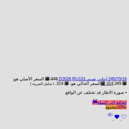
245/70/16 ابتاني صينيD2026 RU101
349
⃁
السعر الأصلي هو:
⃁ 349.
314
⃁
السعر الحالي هو: ⃁ 314.
( شامل الضريبة )
• صورة الاطار قد تختلف عن الواقع
إضافة إلى السلة
-10%
محدود