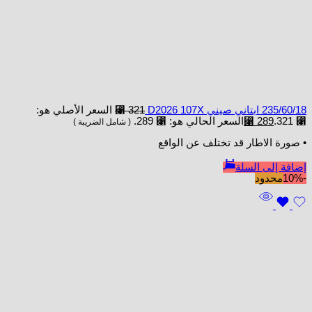
235/60/18 ابتاني صيني D2026 107X
321
⃁
السعر الأصلي هو:
⃁ 321.
289
⃁
السعر الحالي هو: ⃁ 289.
( شامل الضريبة )
• صورة الاطار قد تختلف عن الواقع
إضافة إلى السلة
-10%
محدود