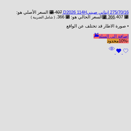
275/70/16 ابتاني صينيD2026 114H
407
⃁
السعر الأصلي هو:
⃁ 407.
366
⃁
السعر الحالي هو: ⃁ 366.
( شامل الضريبة )
• صورة الاطار قد تختلف عن الواقع
إضافة إلى السلة
-10%
محدود