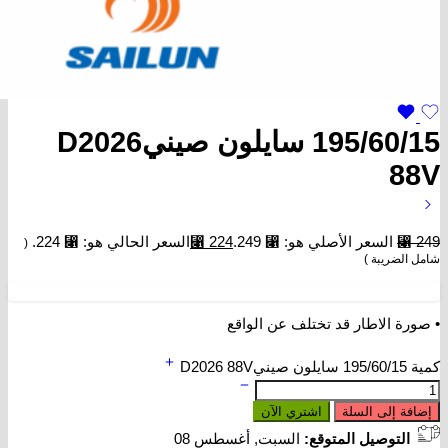
195/60/15 سايلون صينيD2026
88V
249
⃁
السعر الأصلي هو: ⃁ 249.
224
⃁
السعر الحالي هو: ⃁ 224.
(
شامل الضريبة )
• صورة الاطار قد تختلف عن الواقع
كمية 195/60/15 سايلون صينيD2026 88V
إضافة إلى السلة
اشتري الآن
التوصيل المتوقع:
السبت, أغسطس 08