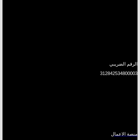
الرقم الضريبي
312842534800003
منصة الاعمال