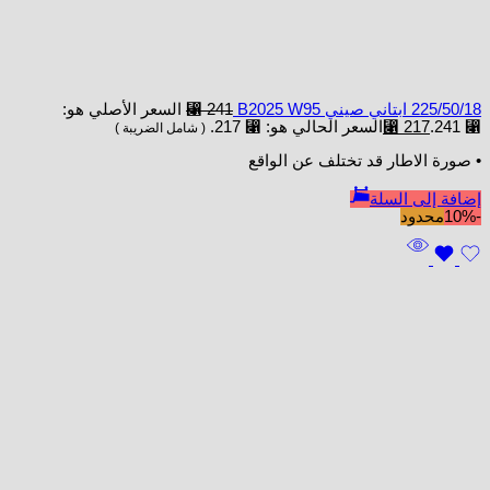
225/50/18 ابتاني صيني B2025 W95
241
⃁
السعر الأصلي هو:
⃁ 241.
217
⃁
السعر الحالي هو: ⃁ 217.
( شامل الضريبة )
• صورة الاطار قد تختلف عن الواقع
إضافة إلى السلة
-10%
محدود