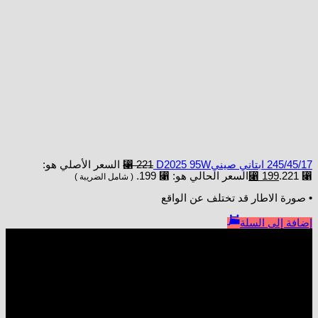
245/45/17 ابتاني صينيD2025 95W
221
⃁
السعر الأصلي هو:
⃁ 221.
199
⃁
السعر الحالي هو: ⃁ 199.
( شامل الضريبة )
• صورة الاطار قد تختلف عن الواقع
إضافة إلى السلة