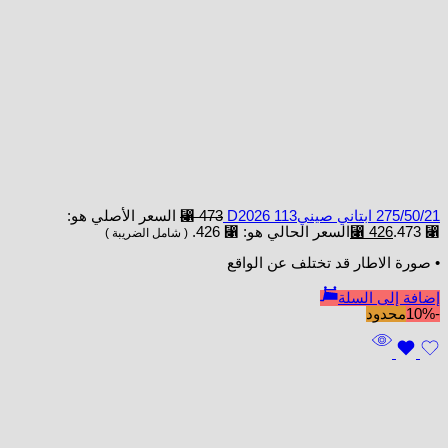
275/50/21 ابتاني صينيD2026 113
473
⃁
السعر الأصلي هو:
⃁ 473.
426
⃁
السعر الحالي هو: ⃁ 426.
( شامل الضريبة )
• صورة الاطار قد تختلف عن الواقع
إضافة إلى السلة
-10%
محدود