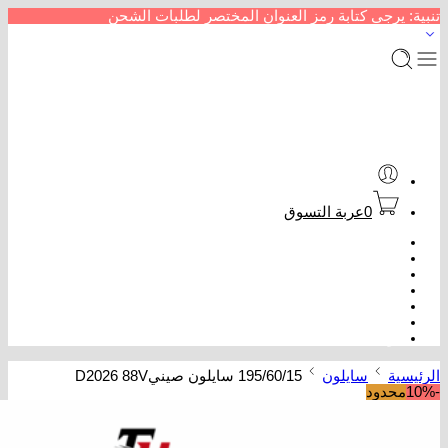
تنبية: يرجى كتابة رمز العنوان المختصر لطلبات الشحن
0
عربة التسوق
الرئيسية
متجر إطارات سيارات
من نحن
سداد خدمات
عروض كفرات
تتبع الطلب
تواصل معنا
الرئيسية
سايلون
195/60/15 سايلون صينيD2026 88V
-10%
محدود