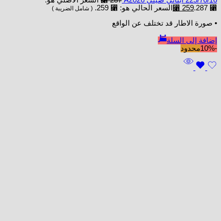
225/70/16 ابتاني صيني A2026
287
⃁
السعر الأصلي هو:
⃁ 287.
259
⃁
السعر الحالي هو: ⃁ 259.
( شامل الضريبة )
• صورة الاطار قد تختلف عن الواقع
إضافة إلى السلة
-10%
محدود