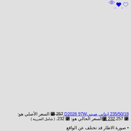
235/50/18 ابتاني صينيD2026 97W
257
⃁
السعر الأصلي هو:
⃁ 257.
232
⃁
السعر الحالي هو: ⃁ 232.
( شامل الضريبة )
• صورة الاطار قد تختلف عن الواقع