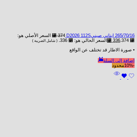
265/70/16 ابتاني صينيD2026 112S
374
⃁
السعر الأصلي هو:
⃁ 374.
336
⃁
السعر الحالي هو: ⃁ 336.
( شامل الضريبة )
• صورة الاطار قد تختلف عن الواقع
إضافة إلى السلة
-10%
محدود