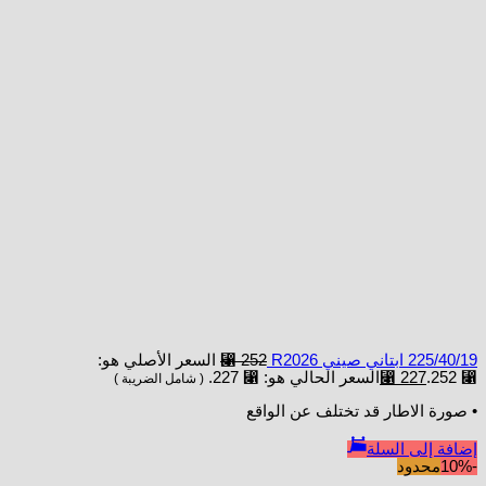
225/40/19 ابتاني صيني R2026
252
⃁
السعر الأصلي هو:
⃁ 252.
227
⃁
السعر الحالي هو: ⃁ 227.
( شامل الضريبة )
• صورة الاطار قد تختلف عن الواقع
إضافة إلى السلة
-10%
محدود