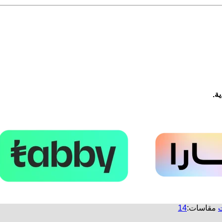
ة.
مقاسات:
14