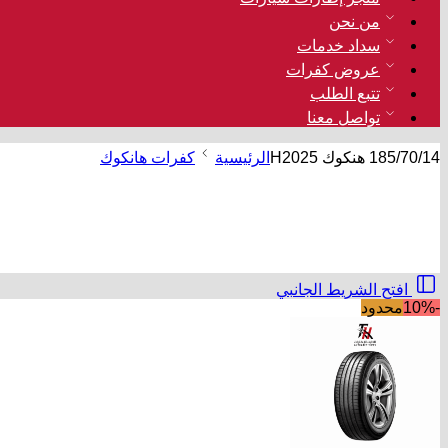
من نحن
سداد خدمات
عروض كفرات
تتبع الطلب
تواصل معنا
185/70/14 هنكوك H2025
الرئيسية
كفرات هانكوك
افتح الشريط الجانبي
-10%
محدود