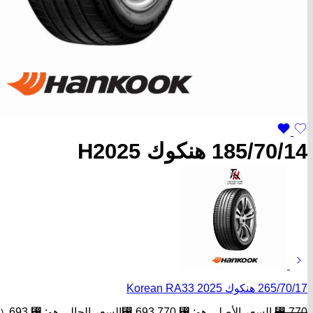
185/70/14 هنكوك H2025
265/70/17 هنكوك Korean RA33 2025
770
⃁
السعر الأصلي هو: ⃁ 770.
693
⃁
السعر الحالي هو: ⃁ 693.
(