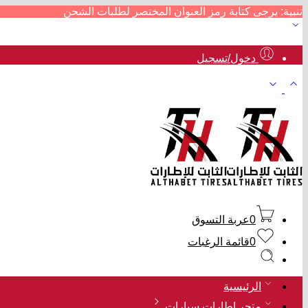
تنبية: يرجى كتابة رمز العنوان المختصر لطلبات الشحن
دخول/تسجيل
0
عربة التسوق
0
قائمة الرغبات
الرئيسية
متجر إطارات سيارات