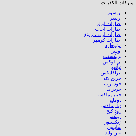
ماركات الكفرات
اريسون
اريفير
اطارات ابولو
اطارات اجات
اطارات ارمسترونغ
اطارات كومهو​
اوتوجارد
اوسن
بريكسنت
بي لوكس
تيانفو
تيرافليكس
جرين لاند
جود ترب
جودرايد
جيبروماكس
دوملج
ديل ماكس
رود كنج
زيتكس
زيكستور
سايلون
صن وايد