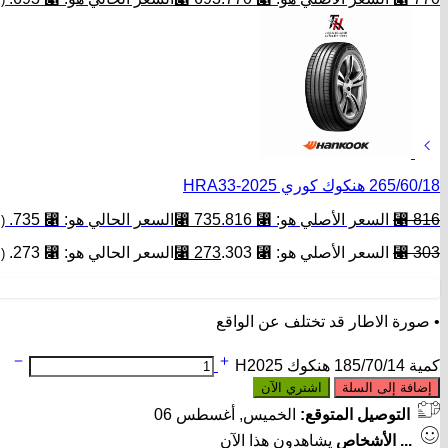
265/60/18 هنكوك كوري HRA33-2025
816
⃁
السعر الأصلي هو: ⃁ 816.
735
⃁
السعر الحالي هو: ⃁ 735.
(
303
⃁
السعر الأصلي هو: ⃁ 303.
273
⃁
السعر الحالي هو: ⃁ 273.
(
• صورة الاطار قد تختلف عن الواقع
كمية 185/70/14 هنكوك H2025
إضافة إلى السلة
اشتري الآن
التوصيل المتوقع:
الخميس, أغسطس 06
...
الأشخاص
يشاهدون هذا الآن