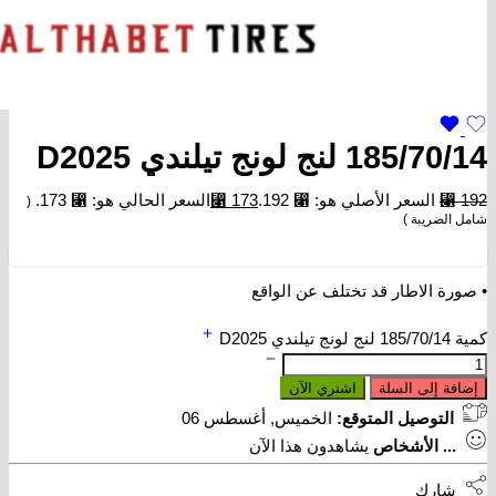
185/70/14 لنج لونج تيلندي D2025
192
⃁
السعر الأصلي هو: ⃁ 192.
173
⃁
السعر الحالي هو: ⃁ 173.
(
شامل الضريبة )
• صورة الاطار قد تختلف عن الواقع
كمية 185/70/14 لنج لونج تيلندي D2025
إضافة إلى السلة
اشتري الآن
التوصيل المتوقع:
الخميس, أغسطس 06
...
الأشخاص
يشاهدون هذا الآن
شارك