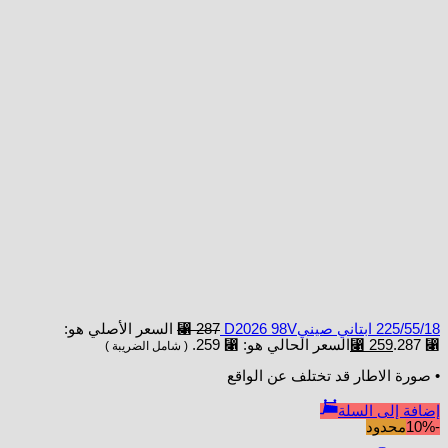
225/55/18 ابتاني صينيD2026 98V
287
⃁
السعر الأصلي هو:
⃁ 287.
259
⃁
السعر الحالي هو: ⃁ 259.
( شامل الضريبة )
• صورة الاطار قد تختلف عن الواقع
إضافة إلى السلة
-10%
محدود