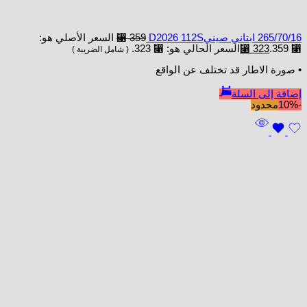
265/70/16 ابتاني صينيD2026 112S
359
⃁
السعر الأصلي هو:
⃁ 359.
323
⃁
السعر الحالي هو: ⃁ 323.
( شامل الضريبة )
• صورة الاطار قد تختلف عن الواقع
إضافة إلى السلة
-10%
محدود