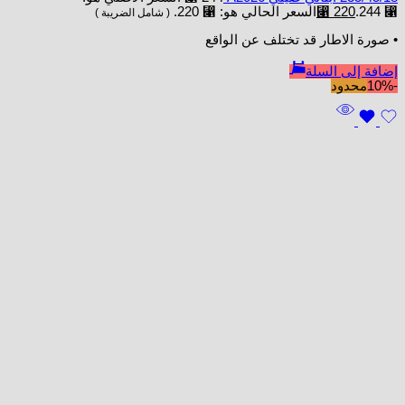
⃁ 244.
220
⃁
السعر الحالي هو: ⃁ 220.
( شامل الضريبة )
• صورة الاطار قد تختلف عن الواقع
إضافة إلى السلة
-10%
محدود