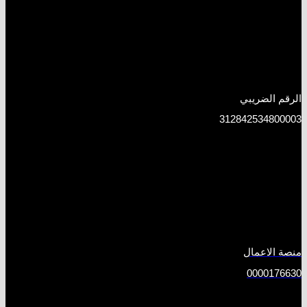
الرقم الضريبي
312842534800003
منصة الاعمال
0000176630