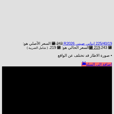
225/40/19 ابتاني صيني R2026
243
⃁
السعر الأصلي هو:
⃁ 243.
219
⃁
السعر الحالي هو: ⃁ 219.
( شامل الضريبة )
• صورة الاطار قد تختلف عن الواقع
إضافة إلى السلة