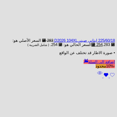
225/60/18 ابتاني صينيD2026 104XL
283
⃁
السعر الأصلي هو:
⃁ 283.
254
⃁
السعر الحالي هو: ⃁ 254.
( شامل الضريبة )
• صورة الاطار قد تختلف عن الواقع
إضافة إلى السلة
-10%
محدود