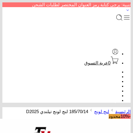
تنبية: يرجى كتابة رمز العنوان المختصر لطلبات الشحن
0
عربة التسوق
الرئيسية
متجر إطارات سيارات
من نحن
سداد خدمات
عروض كفرات
تتبع الطلب
تواصل معنا
الرئيسية
لنج لونج
185/70/14 لنج لونج تيلندي D2025
-10%
محدود