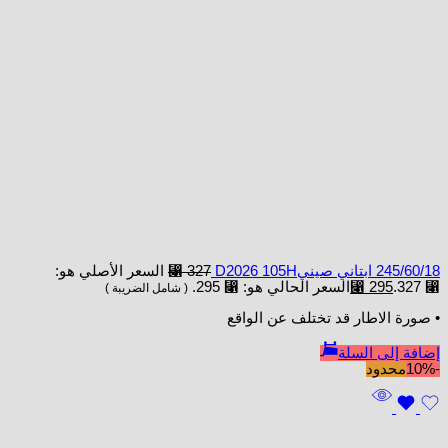
245/60/18 ابتاني صينيD2026 105H
327
⃁
السعر الأصلي هو:
⃁ 327.
295
⃁
السعر الحالي هو: ⃁ 295.
( شامل الضريبة )
• صورة الاطار قد تختلف عن الواقع
إضافة إلى السلة
-10%
محدود