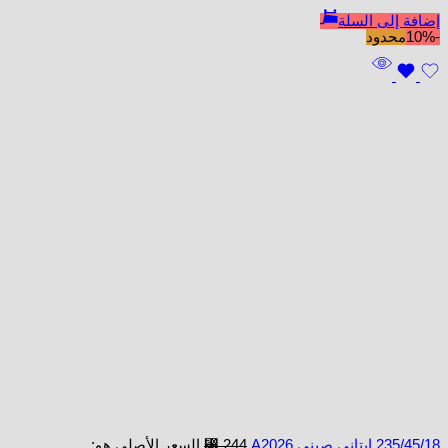
إضافة إلى السلة
-10%
محدود
235/45/18 ابتاني صيني A2026
244
⃁
السعر الأصلي هو: