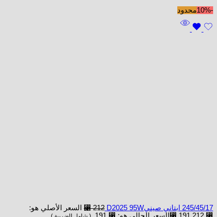
-10%
محدود
245/45/17 ابتاني صينيD2025 95W
212
⃁
السعر الأصلي هو:
⃁ 212.
191
⃁
السعر الحالي هو: ⃁ 191.
( شامل الضريبة )