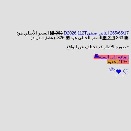
265/65/17 ابتاني صينيD2026 112T
363
⃁
السعر الأصلي هو:
⃁ 363.
326
⃁
السعر الحالي هو: ⃁ 326.
( شامل الضريبة )
• صورة الاطار قد تختلف عن الواقع
إضافة إلى السلة
-10%
محدود