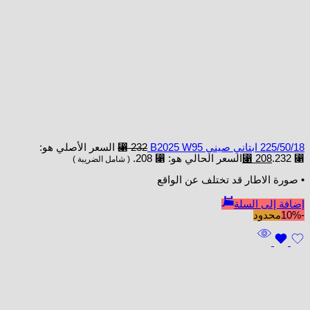
225/50/18 ابتاني صيني B2025 W95
232
⃁
السعر الأصلي هو:
⃁ 232.
208
⃁
السعر الحالي هو: ⃁ 208.
( شامل الضريبة )
• صورة الاطار قد تختلف عن الواقع
إضافة إلى السلة
-10%
محدود