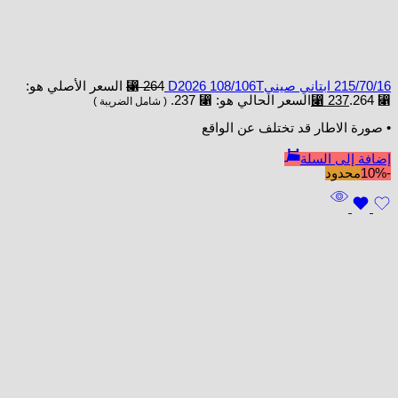
215/70/16 ابتاني صينيD2026 108/106T
264
⃁
السعر الأصلي هو:
⃁ 264.
237
⃁
السعر الحالي هو: ⃁ 237.
( شامل الضريبة )
• صورة الاطار قد تختلف عن الواقع
إضافة إلى السلة
-10%
محدود