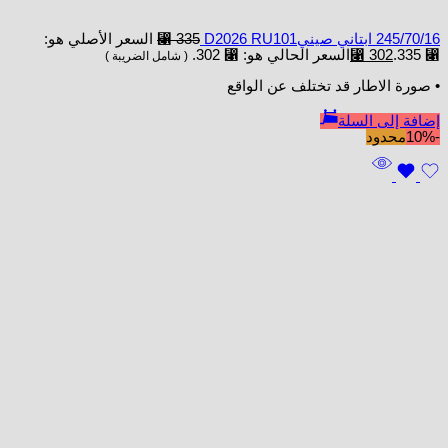
245/70/16 ابتاني صينيD2026 RU101
335
⃁
السعر الأصلي هو:
⃁ 335.
302
⃁
السعر الحالي هو: ⃁ 302.
( شامل الضريبة )
• صورة الاطار قد تختلف عن الواقع
إضافة إلى السلة
-10%
محدود