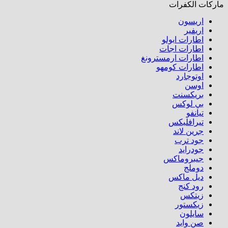
ماركات الكفرات
اريسون
اريفير
اطارات ابولو
اطارات اجات
اطارات ارمسترونغ
اطارات كومهو​
اوتوجارد
اوسن
بريكسنت
بي لوكس
تيانفو
تيرافليكس
جرين لاند
جود ترب
جودرايد
جيبروماكس
دوملج
ديل ماكس
رود كنج
زيتكس
زيكستور
سايلون
صن وايد