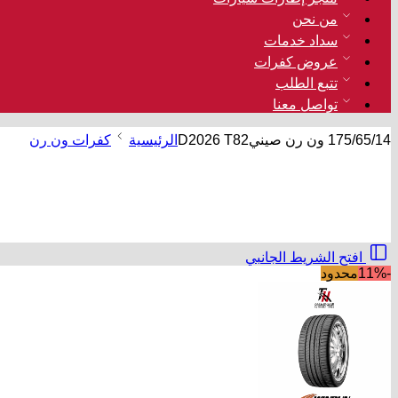
من نحن
سداد خدمات
عروض كفرات
تتبع الطلب
تواصل معنا
175/65/14 ون رن صينيD2026 T82
الرئيسية
كفرات ون رن
افتح الشريط الجانبي
-11%
محدود