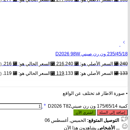
235/45/18 ون رن صيني D2026 98W
240
⃁
السعر الأصلي هو: ⃁ 240.
216
⃁
السعر الحالي هو: ⃁ 216.
(
133
⃁
السعر الأصلي هو: ⃁ 133.
119
⃁
السعر الحالي هو: ⃁ 119.
(
• صورة الاطار قد تختلف عن الواقع
كمية 175/65/14 ون رن صينيD2026 T82
إضافة إلى السلة
اشتري الآن
التوصيل المتوقع:
الخميس, أغسطس 06
...
الأشخاص
يشاهدون هذا الآن