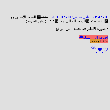
215/65/16 ابتاني صينيD2026 109/107
286
⃁
السعر الأصلي هو:
⃁ 286.
257
⃁
السعر الحالي هو: ⃁ 257.
( شامل الضريبة )
• صورة الاطار قد تختلف عن الواقع
إضافة إلى السلة
-10%
محدود