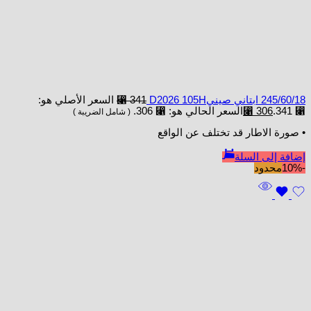
245/60/18 ابتاني صينيD2026 105H
341
⃁
السعر الأصلي هو:
⃁ 341.
306
⃁
السعر الحالي هو: ⃁ 306.
( شامل الضريبة )
• صورة الاطار قد تختلف عن الواقع
إضافة إلى السلة
-10%
محدود