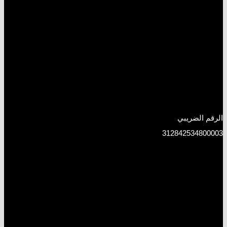
الرقم الضريبي
312842534800003