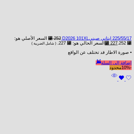
225/55/17 ابتاني صينيD2026 101XL
252
⃁
السعر الأصلي هو:
⃁ 252.
227
⃁
السعر الحالي هو: ⃁ 227.
( شامل الضريبة )
• صورة الاطار قد تختلف عن الواقع
إضافة إلى السلة
-10%
محدود