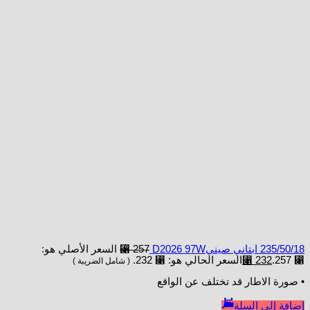
235/50/18 ابتاني صينيD2026 97W
257
⃁
السعر الأصلي هو:
⃁ 257.
232
⃁
السعر الحالي هو: ⃁ 232.
( شامل الضريبة )
• صورة الاطار قد تختلف عن الواقع
إضافة إلى السلة