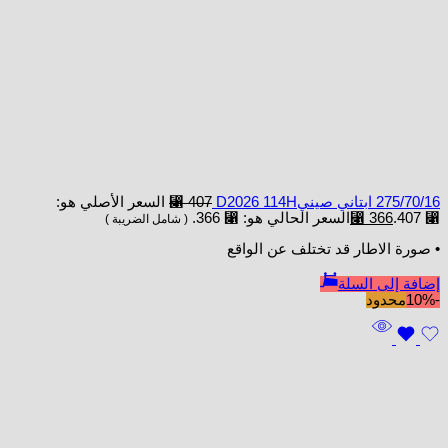
275/70/16 ابتاني صينيD2026 114H
407
⃁
السعر الأصلي هو:
⃁ 407.
366
⃁
السعر الحالي هو: ⃁ 366.
( شامل الضريبة )
• صورة الاطار قد تختلف عن الواقع
إضافة إلى السلة
-10%
محدود