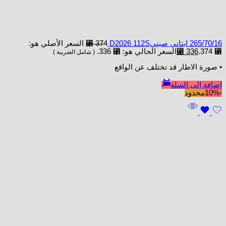
265/70/16 ابتاني صينيD2026 112S
374
⃁
السعر الأصلي هو:
⃁ 374.
336
⃁
السعر الحالي هو: ⃁ 336.
( شامل الضريبة )
• صورة الاطار قد تختلف عن الواقع
إضافة إلى السلة
-10%
محدود