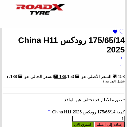
175/65/14 رودكس China H11
2025
153
⃁
السعر الأصلي هو: ⃁ 153.
138
⃁
السعر الحالي هو: ⃁ 138.
(
شامل الضريبة )
• صورة الاطار قد تختلف عن الواقع
كمية 175/65/14 رودكس China H11 2025
إضافة إلى السلة
اشتري الآن