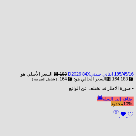
195/45/16 ابتاني صينيD2026 84X
183
⃁
السعر الأصلي هو:
⃁ 183.
164
⃁
السعر الحالي هو: ⃁ 164.
( شامل الضريبة )
• صورة الاطار قد تختلف عن الواقع
إضافة إلى السلة
-10%
محدود