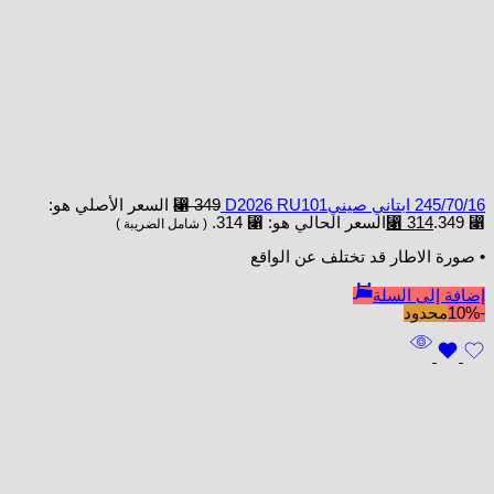
245/70/16 ابتاني صينيD2026 RU101
349
⃁
السعر الأصلي هو:
⃁ 349.
314
⃁
السعر الحالي هو: ⃁ 314.
( شامل الضريبة )
• صورة الاطار قد تختلف عن الواقع
إضافة إلى السلة
-10%
محدود