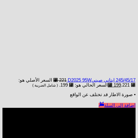
245/45/17 ابتاني صينيD2025 95W
221
⃁
السعر الأصلي هو:
⃁ 221.
199
⃁
السعر الحالي هو: ⃁ 199.
( شامل الضريبة )
• صورة الاطار قد تختلف عن الواقع
إضافة إلى السلة