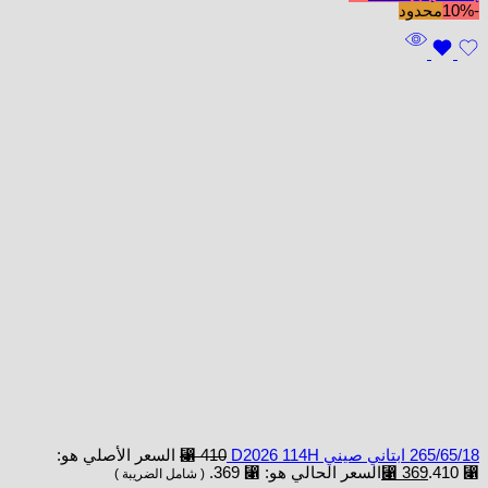
-10%
محدود
265/65/18 ابتاني صيني D2026 114H
410
⃁
السعر الأصلي هو:
⃁ 410.
369
⃁
السعر الحالي هو: ⃁ 369.
( شامل الضريبة )