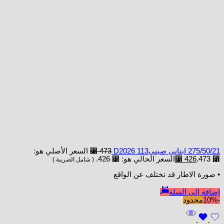
275/50/21 ابتاني صينيD2026 113
473
⃁
السعر الأصلي هو:
⃁ 473.
426
⃁
السعر الحالي هو: ⃁ 426.
( شامل الضريبة )
• صورة الاطار قد تختلف عن الواقع
إضافة إلى السلة
-10%
محدود