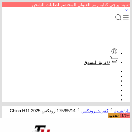
تنبية: يرجى كتابة رمز العنوان المختصر لطلبات الشحن
0
عربة التسوق
الرئيسية
متجر إطارات سيارات
من نحن
سداد خدمات
عروض كفرات
تتبع الطلب
تواصل معنا
الرئيسية
كفرات رودكس
175/65/14 رودكس China H11 2025
-10%
محدود