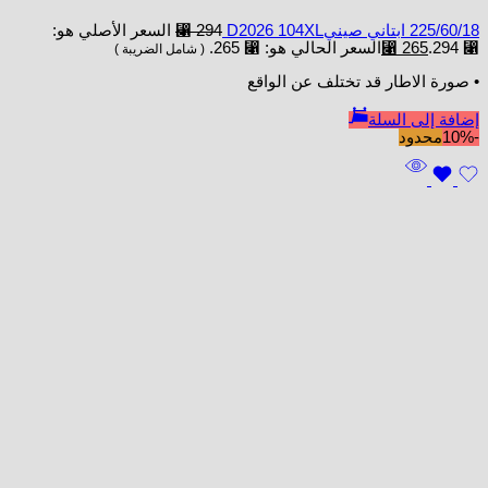
225/60/18 ابتاني صينيD2026 104XL
294
⃁
السعر الأصلي هو:
⃁ 294.
265
⃁
السعر الحالي هو: ⃁ 265.
( شامل الضريبة )
• صورة الاطار قد تختلف عن الواقع
إضافة إلى السلة
-10%
محدود