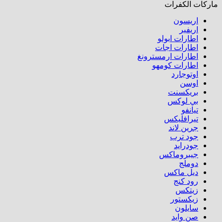
ماركات الكفرات
اريسون
اريفير
اطارات ابولو
اطارات اجات
اطارات ارمسترونغ
اطارات كومهو​
اوتوجارد
اوسن
بريكسنت
بي لوكس
تيانفو
تيرافليكس
جرين لاند
جود ترب
جودرايد
جيبروماكس
دوملج
ديل ماكس
رود كنج
زيتكس
زيكستور
سايلون
صن وايد