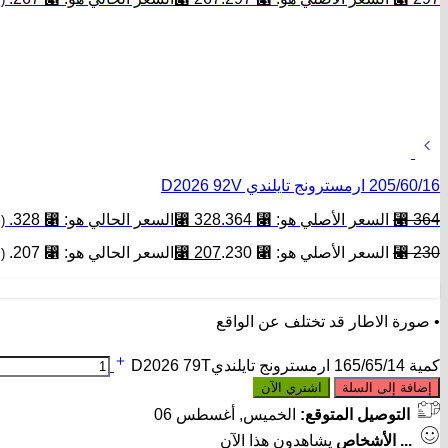
205/60/16 ارمسترونج تايلندي D2026 92V
364
⃁
السعر الأصلي هو: ⃁ 364.
328
⃁
السعر الحالي هو: ⃁ 328.
(
230
⃁
السعر الأصلي هو: ⃁ 230.
207
⃁
السعر الحالي هو: ⃁ 207.
(
• صورة الاطار قد تختلف عن الواقع
كمية 165/65/14 ارمسترونج تايلنديD2026 79T
إضافة إلى السلة
اشتري الآن
التوصيل المتوقع:
الخميس, أغسطس 06
...
الأشخاص
يشاهدون هذا الآن