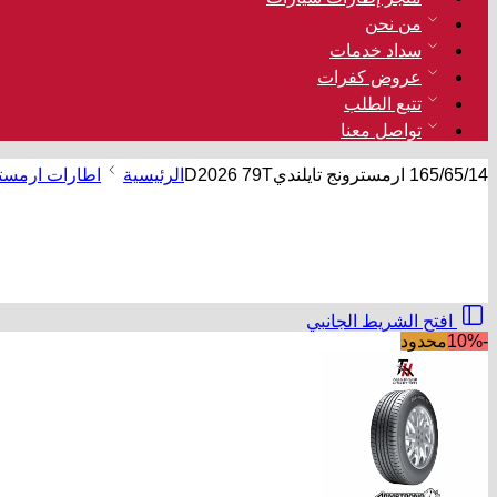
من نحن
سداد خدمات
عروض كفرات
تتبع الطلب
تواصل معنا
165/65/14 ارمسترونج تايلنديD2026 79T
الرئيسية
اطارات ارمست
افتح الشريط الجانبي
-10%
محدود