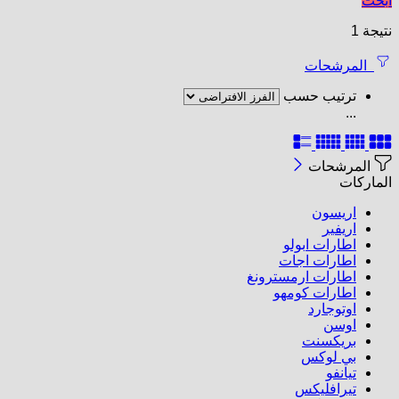
ابحث
نتيجة 1
المرشحات
ترتيب حسب
...
المرشحات
الماركات
اريسون
اريفير
اطارات ابولو
اطارات اجات
اطارات ارمسترونغ
اطارات كومهو​
اوتوجارد
اوسن
بريكسنت
بي لوكس
تيانفو
تيرافليكس