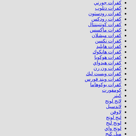
كفرات جورني
كفرات دنلوب
كفرات رودستون
كفرات رودكس
كفرات كونتيننتال
كفرات ماكسس
كفرات ميشلان
كفرات نكسن
كفرات هابليد
كفرات هانكوك
كفرات هوكوبا
كفرات هيدواي
كفرات ون رن
كفرات ويست ليك
كفرات ويند فورس
كفرات يوكوهاما
كومفورت
كيتر
لانج لونج
لاندسيل
لاوفن
لنج لونج
لونج لنج
لونج واي
ميل كنج