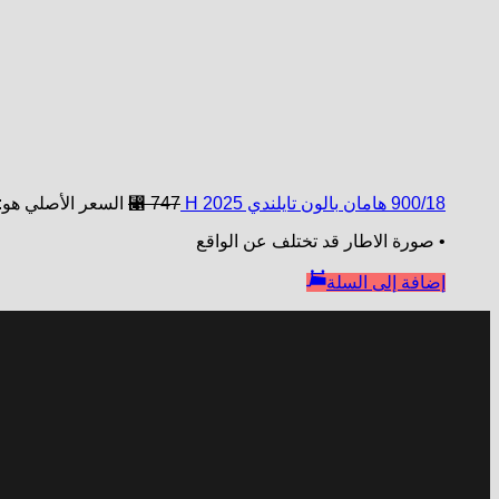
900/18 هامان بالون تايلندي H 2025
747
⃁
السعر الأصلي هو: ⃁ 
• صورة الاطار قد تختلف عن الواقع
إضافة إلى السلة