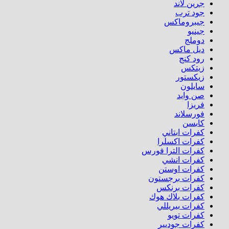
جرين لاند
جود ترب
جيبروماكس
جينيو
دوملج
ديل ماكس
رود كنج
زيتكس
زيكستور
سايلون
صن وايد
فريزا
فورسلاند
كابسن
كفرات ابتاني
كفرات اكسلرا
كفرات الترا فورس
كفرات انشي
كفرات اوستن
كفرات برجستون
كفرات برنكس
كفرات بلاك هوك
كفرات بيريللي
كفرات تويو
كفرات جوديير