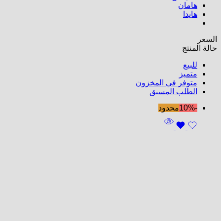
هامان
هايدا
السعر
حالة المنتج
للبيع
متميز
متوفر في المخزون
الطلب المسبق
-10%
محدود