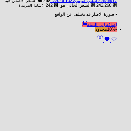
225/65/17 ابتاني صينيD2026 102V
268
⃁
السعر الأصلي هو:
⃁ 268.
242
⃁
السعر الحالي هو: ⃁ 242.
( شامل الضريبة )
• صورة الاطار قد تختلف عن الواقع
إضافة إلى السلة
-10%
محدود