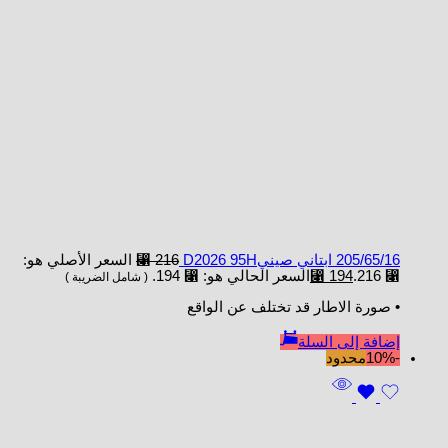
205/65/16 ابتاني صينيD2026 95H
216
⃁
السعر الأصلي هو:
⃁ 216.
194
⃁
السعر الحالي هو: ⃁ 194.
( شامل الضريبة )
• صورة الاطار قد تختلف عن الواقع
إضافة إلى السلة
-10%
محدود