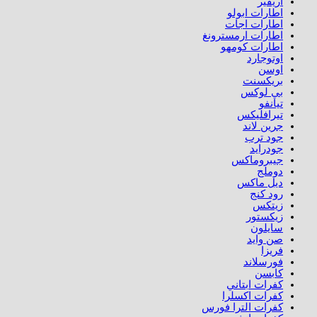
اريفير
اطارات ابولو
اطارات اجات
اطارات ارمسترونغ
اطارات كومهو​
اوتوجارد
اوسن
بريكسنت
بي لوكس
تيانفو
تيرافليكس
جرين لاند
جود ترب
جودرايد
جيبروماكس
دوملج
ديل ماكس
رود كنج
زيتكس
زيكستور
سايلون
صن وايد
فريزا
فورسلاند
كابسن
كفرات ابتاني
كفرات اكسلرا
كفرات الترا فورس