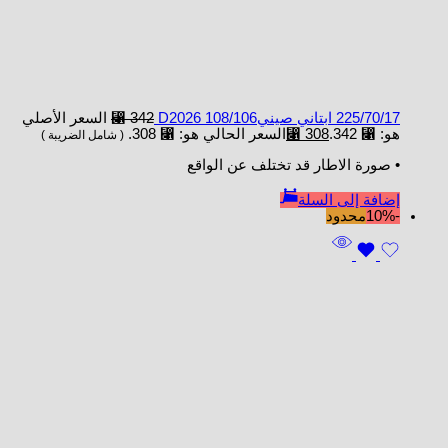
225/70/17 ابتاني صينيD2026 108/106
342
⃁
السعر الأصلي
هو: ⃁ 342.
308
⃁
السعر الحالي هو: ⃁ 308.
( شامل الضريبة )
• صورة الاطار قد تختلف عن الواقع
إضافة إلى السلة
-10%
محدود