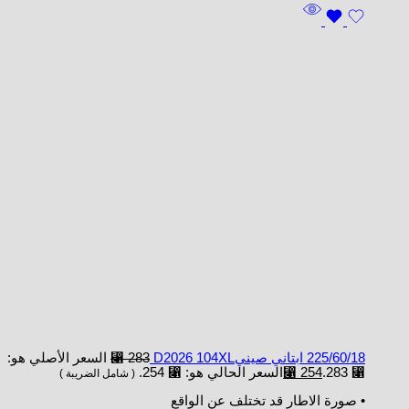
225/60/18 ابتاني صينيD2026 104XL
283
⃁
السعر الأصلي هو:
⃁ 283.
254
⃁
السعر الحالي هو: ⃁ 254.
( شامل الضريبة )
• صورة الاطار قد تختلف عن الواقع