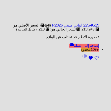
225/40/19 ابتاني صيني R2026
243
⃁
السعر الأصلي هو:
⃁ 243.
219
⃁
السعر الحالي هو: ⃁ 219.
( شامل الضريبة )
• صورة الاطار قد تختلف عن الواقع
إضافة إلى السلة
-10%
محدود