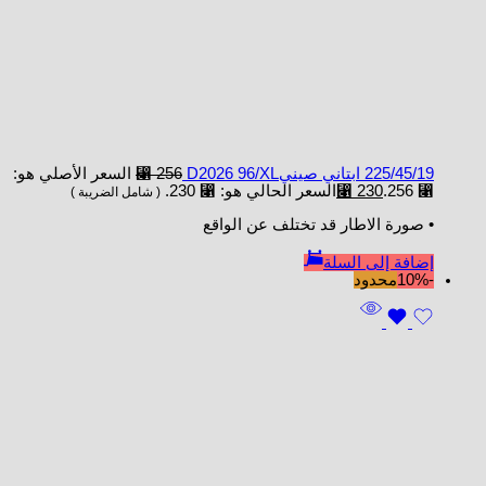
225/45/19 ابتاني صينيD2026 96/XL
256
⃁
السعر الأصلي هو:
⃁ 256.
230
⃁
السعر الحالي هو: ⃁ 230.
( شامل الضريبة )
• صورة الاطار قد تختلف عن الواقع
إضافة إلى السلة
-10%
محدود