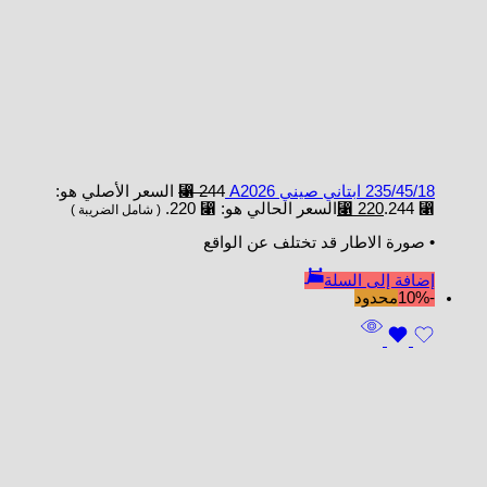
235/45/18 ابتاني صيني A2026
244
⃁
السعر الأصلي هو:
⃁ 244.
220
⃁
السعر الحالي هو: ⃁ 220.
( شامل الضريبة )
• صورة الاطار قد تختلف عن الواقع
إضافة إلى السلة
-10%
محدود