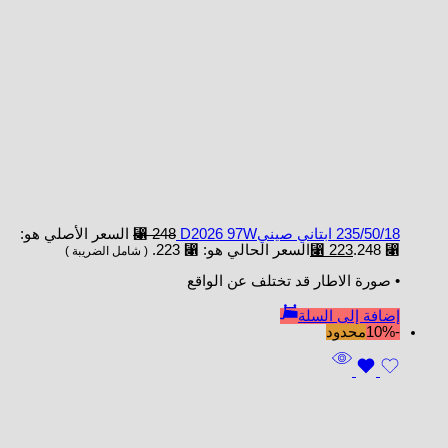
235/50/18 ابتاني صينيD2026 97W
248
⃁
السعر الأصلي هو:
⃁ 248.
223
⃁
السعر الحالي هو: ⃁ 223.
( شامل الضريبة )
• صورة الاطار قد تختلف عن الواقع
إضافة إلى السلة
-10%
محدود