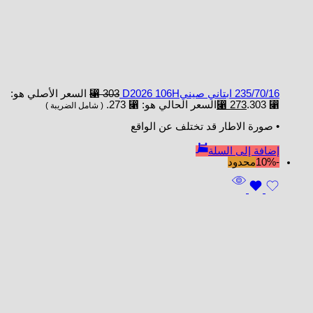
235/70/16 ابتاني صينيD2026 106H
303
⃁
السعر الأصلي هو:
⃁ 303.
273
⃁
السعر الحالي هو: ⃁ 273.
( شامل الضريبة )
• صورة الاطار قد تختلف عن الواقع
إضافة إلى السلة
-10%
محدود