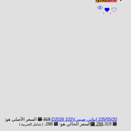
-10%
محدود
235/55/20 ابتاني صينيD2026 102V
319
⃁
السعر الأصلي هو:
⃁ 319.
288
⃁
السعر الحالي هو: ⃁ 288.
( شامل الضريبة )