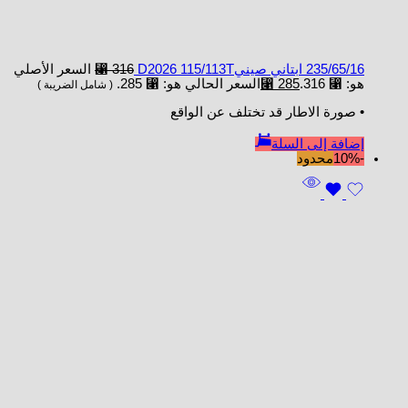
235/65/16 ابتاني صينيD2026 115/113T
316
⃁
السعر الأصلي
هو: ⃁ 316.
285
⃁
السعر الحالي هو: ⃁ 285.
( شامل الضريبة )
• صورة الاطار قد تختلف عن الواقع
إضافة إلى السلة
-10%
محدود