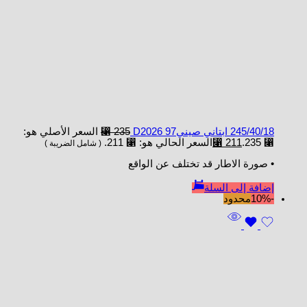
245/40/18 ابتاني صينيD2026 97
235
⃁
السعر الأصلي هو:
⃁ 235.
211
⃁
السعر الحالي هو: ⃁ 211.
( شامل الضريبة )
• صورة الاطار قد تختلف عن الواقع
إضافة إلى السلة
-10%
محدود