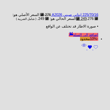
225/70/16 ابتاني صيني A2026
276
⃁
السعر الأصلي هو:
⃁ 276.
249
⃁
السعر الحالي هو: ⃁ 249.
( شامل الضريبة )
• صورة الاطار قد تختلف عن الواقع
إضافة إلى السلة
-10%
محدود