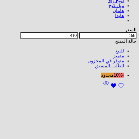
لونج واي
ميل كنج
هامان
هايدا
السعر
حالة المنتج
للبيع
متميز
متوفر في المخزون
الطلب المسبق
-10%
محدود