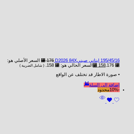
195/45/16 ابتاني صينيD2026 84X
176
⃁
السعر الأصلي هو:
⃁ 176.
158
⃁
السعر الحالي هو: ⃁ 158.
( شامل الضريبة )
• صورة الاطار قد تختلف عن الواقع
إضافة إلى السلة
-10%
محدود