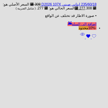
235/60/18 ابتاني صيني D2026 107X
308
⃁
السعر الأصلي هو:
⃁ 308.
277
⃁
السعر الحالي هو: ⃁ 277.
( شامل الضريبة )
• صورة الاطار قد تختلف عن الواقع
إضافة إلى السلة
-10%
محدود