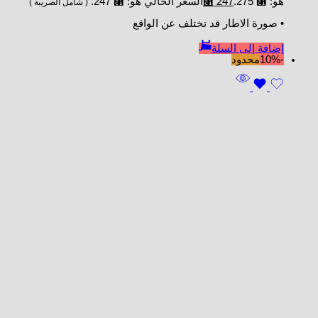
هو: ⃁ 275.
247
⃁
السعر الحالي هو: ⃁ 247.
( شامل الضريبة )
• صورة الاطار قد تختلف عن الواقع
إضافة إلى السلة
-10%
محدود