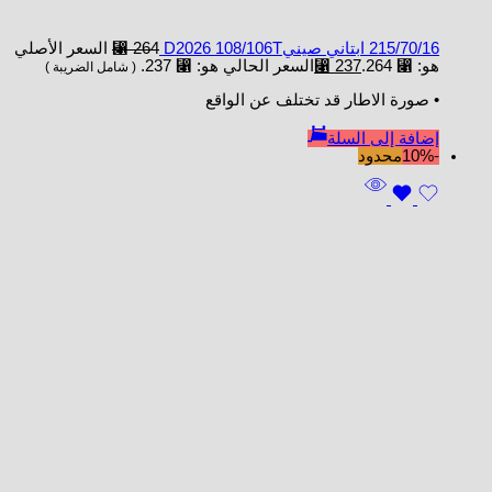
215/70/16 ابتاني صينيD2026 108/106T
264
⃁
السعر الأصلي
هو: ⃁ 264.
237
⃁
السعر الحالي هو: ⃁ 237.
( شامل الضريبة )
• صورة الاطار قد تختلف عن الواقع
إضافة إلى السلة
-10%
محدود