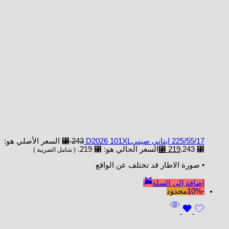
225/55/17 ابتاني صينيD2026 101XL
243
⃁
السعر الأصلي هو:
⃁ 243.
219
⃁
السعر الحالي هو: ⃁ 219.
( شامل الضريبة )
• صورة الاطار قد تختلف عن الواقع
إضافة إلى السلة
-10%
محدود