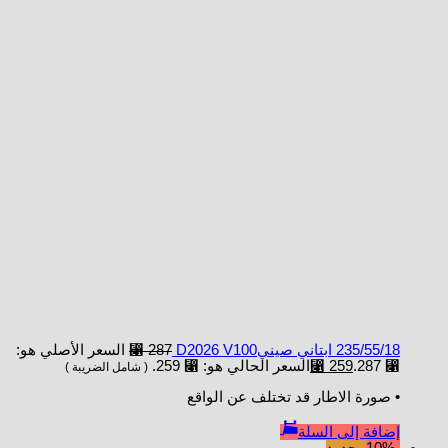
235/55/18 ابتاني صينيD2026 V100
287
⃁
السعر الأصلي هو:
⃁ 287.
259
⃁
السعر الحالي هو: ⃁ 259.
( شامل الضريبة )
• صورة الاطار قد تختلف عن الواقع
إضافة إلى السلة