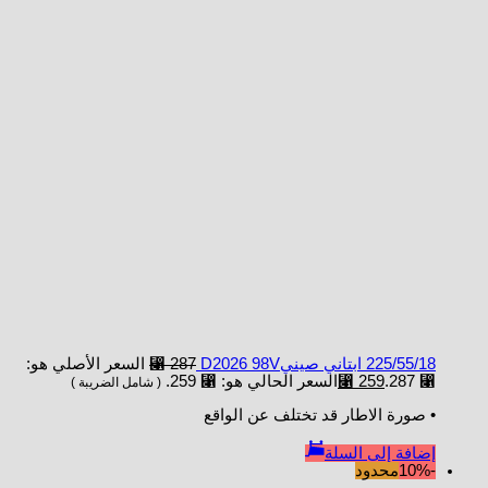
225/55/18 ابتاني صينيD2026 98V
287
⃁
السعر الأصلي هو:
⃁ 287.
259
⃁
السعر الحالي هو: ⃁ 259.
( شامل الضريبة )
• صورة الاطار قد تختلف عن الواقع
إضافة إلى السلة
-10%
محدود