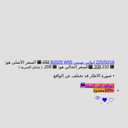
225/50/18 ابتاني صيني B2025 W95
232
⃁
السعر الأصلي هو:
⃁ 232.
208
⃁
السعر الحالي هو: ⃁ 208.
( شامل الضريبة )
• صورة الاطار قد تختلف عن الواقع
إضافة إلى السلة
-10%
محدود