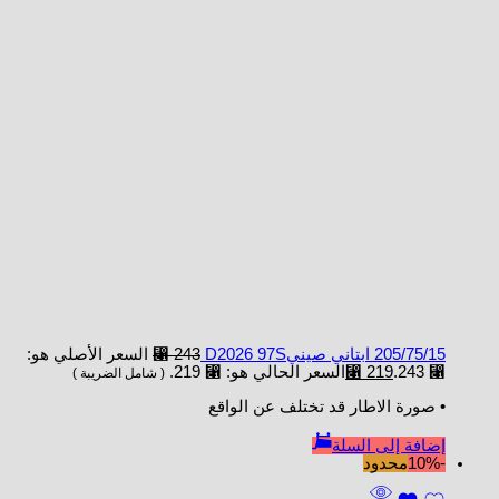
205/75/15 ابتاني صينيD2026 97S
243
⃁
السعر الأصلي هو:
⃁ 243.
219
⃁
السعر الحالي هو: ⃁ 219.
( شامل الضريبة )
• صورة الاطار قد تختلف عن الواقع
إضافة إلى السلة
-10%
محدود