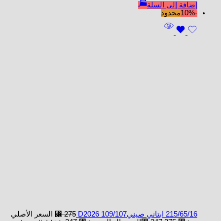
إضافة إلى السلة
-10%
محدود
215/65/16 ابتاني صينيD2026 109/107
275
⃁
السعر الأصلي